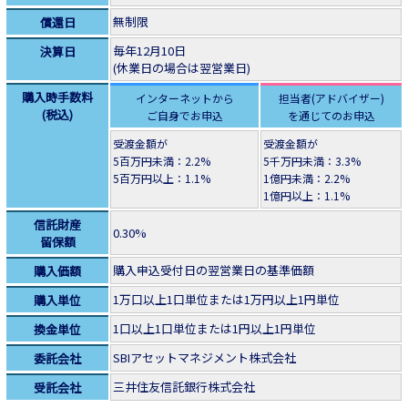
無制限
償還日
毎年12月10日
決算日
(休業日の場合は翌営業日)
購入時手数料
インターネットから
担当者(アドバイザー)
(税込)
ご自身でお申込
を通じてのお申込
受渡金額が
受渡金額が
5百万円未満：2.2%
5千万円未満：3.3%
5百万円以上：1.1%
1億円未満：2.2%
1億円以上：1.1%
信託財産
0.30%
留保額
購入申込受付日の翌営業日の基準価額
購入価額
1万口以上1口単位または1万円以上1円単位
購入単位
1口以上1口単位または1円以上1円単位
換金単位
SBIアセットマネジメント株式会社
委託会社
三井住友信託銀行株式会社
受託会社