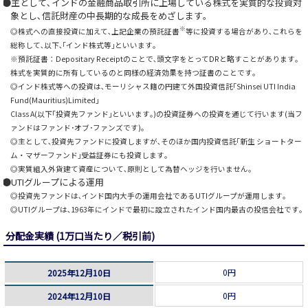
主として､インドの金融商品取引所に上場している株式を実質的な投資対
象とし､信託財産の中長期的な成長をめざします｡
※
◎株式への直接投資に加えて､上記企業の預託証書
等に投資する場合があり､これらを
総称して､以下､｢インド株式等｣といいます｡
※預託証書：Depositary Receiptのことで､頭文字をとってDRと略すことがあります｡
株式を実質的に所有しているのと同様の経済効果を持つ証書のことです｡
◎インド株式等への投資は､モーリシャス籍の円建て外国投資信託｢Shinsei UTI India
Fund(Mauritius)Limited｣
Class A(以下｢投資先ファンド｣といいます｡)の投資証券への投資を通じて行います(当フ
ァンドはファンド･オブ･ファンズです)｡
◎主として､投資先ファンドに投資しますが､そのほか国内投資信託｢新生 ショートター
ム・マザーファンド｣受益証券にも投資します｡
◎実質組入外貨建て資産について､原則として為替ヘッジを行いません｡
UTIグループによる運用
◎投資先ファンドは､インド国内大手の運用会社であるUTIグループが運用します｡
◎UTIグループは､1963年にインドで最初に設立されたインド国内最古の投信会社です｡
分配金実績 (1万口当たり／税引前)
0円
2025年12月10日
0円
2024年12月10日