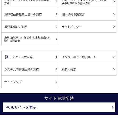
カスタマーハラスメントに関する基本
マネー・ローンダリング及びテロ資金
方針
供与対策に係る基本方針
犯罪収益移転防止法への対応
個人情報保護宣言
重要事項のご説明
サイトポリシー
投資目的(リスク許容度)と金融商品/お
取引の適合表
リスク・手数料等
インターネット取引ルール
システム障害発生時の対応
約款・規定
サイトマップ
サイト表示切替
PC版サイトを表示