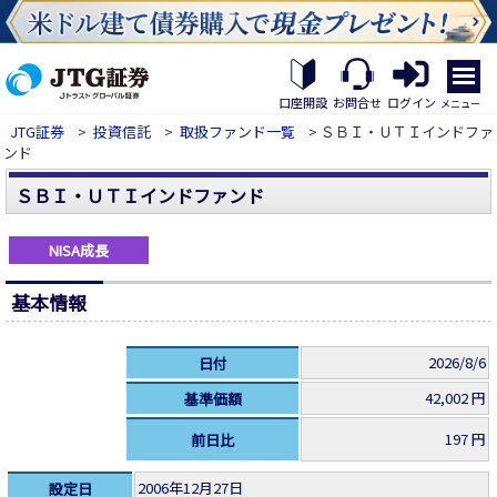
繝｡
繝
口座開設
お問合せ
ログイン
メニュー
九
JTG証券
>
投資信託
>
取扱ファンド一覧
> ＳＢＩ・ＵＴＩインドファ
Η
ンド
繝
ｼ
ＳＢＩ・ＵＴＩインドファンド
繧
帝
幕
NISA成長
縺
�
基本情報
2026/8/6
日付
42,002 円
基準価額
197 円
前日比
2006年12月27日
設定日