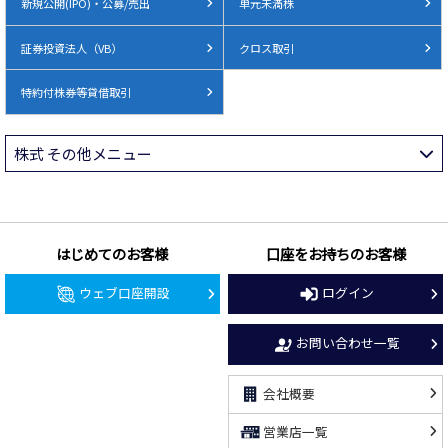
新規公開(IPO)・公募/売出
単元未満株
証券投資法人（VB）
クロス取引
特約付株券等貸借取引
株式 その他メニュー
はじめてのお客様
口座をお持ちのお客様
ウェブ口座開設
ログイン
お問い合わせ一覧
会社概要
営業店一覧