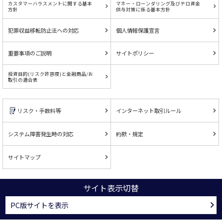
カスタマーハラスメントに関する基本
マネー・ローンダリング及びテロ資金
方針
供与対策に係る基本方針
犯罪収益移転防止法への対応
個人情報保護宣言
重要事項のご説明
サイトポリシー
投資目的(リスク許容度)と金融商品/お
取引の適合表
リスク・手数料等
インターネット取引ルール
システム障害発生時の対応
約款・規定
サイトマップ
サイト表示切替
PC版サイトを表示