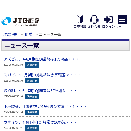
メ
ニ
口座開設
お問合せ
ログイン
メニュー
ュ
JTG証券
>
株式
> ニュース一覧
ー
を
ニュース一覧
開
く
アズビル、4-6月期(1Q)最終は1％増益・・・
▲
2026-08-06 15:31:49
決算速報
スガイ、4-6月期(1Q)最終は赤字転落で・・・
▲
2026-08-06 15:31:49
決算速報
浅沼組、4-6月期(1Q)経常は57％増益・・・
▲
2026-08-06 15:31:48
決算速報
小林製薬、上期経常が59％減益で着地・4-・・・
▲
2026-08-06 15:31:48
決算速報
カネミツ、4-6月期(1Q)経常は26％減・・・
▲
2026-08-06 15:31:47
決算速報