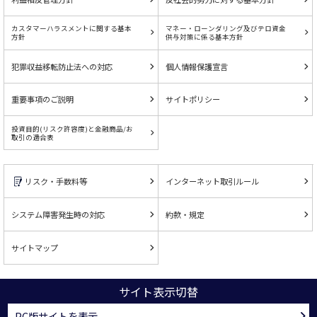
カスタマーハラスメントに関する基本
マネー・ローンダリング及びテロ資金
方針
供与対策に係る基本方針
犯罪収益移転防止法への対応
個人情報保護宣言
重要事項のご説明
サイトポリシー
投資目的(リスク許容度)と金融商品/お
取引の適合表
リスク・手数料等
インターネット取引ルール
システム障害発生時の対応
約款・規定
サイトマップ
サイト表示切替
PC版サイトを表示