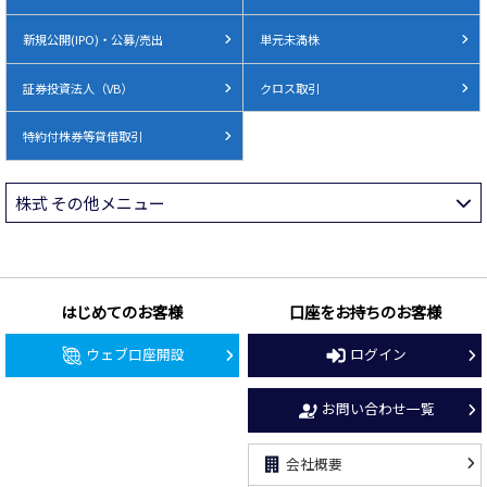
新規公開(IPO)・公募/売出
単元未満株
証券投資法人（VB）
クロス取引
特約付株券等貸借取引
株式 その他メニュー
はじめてのお客様
口座をお持ちのお客様
ウェブ口座開設
ログイン
お問い合わせ一覧
会社概要