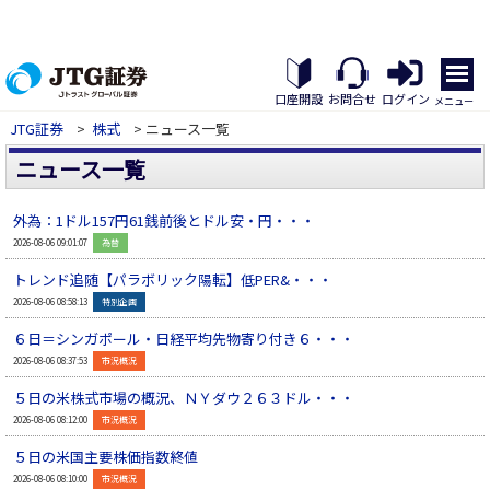
メ
ニ
口座開設
お問合せ
ログイン
メニュー
ュ
JTG証券
>
株式
> ニュース一覧
ー
を
ニュース一覧
開
く
外為：1ドル157円61銭前後とドル安・円・・・
▲
2026-08-06 09:01:07
為替
トレンド追随【パラボリック陽転】低PER&・・・
▲
2026-08-06 08:58:13
特別企画
６日＝シンガポール・日経平均先物寄り付き６・・・
▲
2026-08-06 08:37:53
市況概況
５日の米株式市場の概況、ＮＹダウ２６３ドル・・・
▲
2026-08-06 08:12:00
市況概況
５日の米国主要株価指数終値
▲
2026-08-06 08:10:00
市況概況