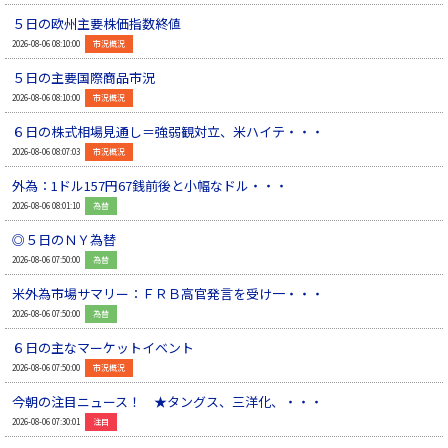
５日の欧州主要株価指数終値
▲
2026-08-06 08:10:00
市況概況
５日の主要国際商品市況
▲
2026-08-06 08:10:00
市況概況
６日の株式相場見通し＝強弱観対立、米ハイテ・・・
▲
2026-08-06 08:07:03
市況概況
外為：1ドル157円67銭前後と小幅なドル・・・
▲
2026-08-06 08:01:10
為替
◎５日のＮＹ為替
▲
2026-08-06 07:50:00
為替
米外為市場サマリー：ＦＲＢ高官発言を受け一・・・
▲
2026-08-06 07:50:00
為替
６日の主なマーケットイベント
▲
2026-08-06 07:50:00
市況概況
今朝の注目ニュース！ ★タングス、三洋化、・・・
▲
2026-08-06 07:30:01
注目