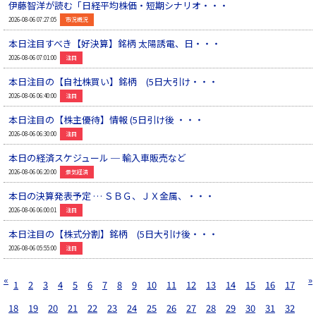
伊藤智洋が読む「日経平均株価・短期シナリオ・・・
▲
2026-08-06 07:27:05
市況概況
本日注目すべき【好決算】銘柄 太陽誘電、日・・・
▲
2026-08-06 07:01:00
注目
本日注目の【自社株買い】銘柄 (5日大引け・・・
▲
2026-08-06 06:40:00
注目
本日注目の【株主優待】情報 (5日引け後 ・・・
▲
2026-08-06 06:30:00
注目
本日の経済スケジュール ─ 輸入車販売など
▲
2026-08-06 06:20:00
景気経済
本日の決算発表予定 … ＳＢＧ、ＪＸ金属、・・・
▲
2026-08-06 06:00:01
注目
本日注目の【株式分割】銘柄 (5日大引け後・・・
▲
2026-08-06 05:55:00
注目
«
»
1
2
3
4
5
6
7
8
9
10
11
12
13
14
15
16
17
18
19
20
21
22
23
24
25
26
27
28
29
30
31
32