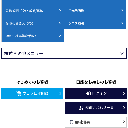
新規公開(IPO)・公募/売出
単元未満株
証券投資法人（VB）
クロス取引
特約付株券等貸借取引
株式 その他メニュー
はじめてのお客様
口座をお持ちのお客様
ウェブ口座開設
ログイン
お問い合わせ一覧
会社概要