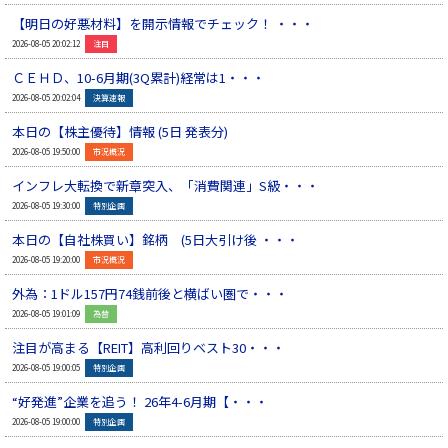
【明日の好悪材料】を開示情報でチェック！ ・・・
▲
2026-08-05 20:02:12
注目
ＣＥＨＤ、10-6月期(3Q累計)経常は1・・・
▲
2026-08-05 20:02:04
決算速報
本日の【株主優待】情報 (5日 発表分)
▲
2026-08-05 19:50:00
市況概況
インフレ大転換で新章突入、「消費関連」S級・・・
▲
2026-08-05 19:30:00
特別企画
本日の【自社株買い】銘柄 (5日大引け後 ・・・
▲
2026-08-05 19:20:00
市況概況
外為：1ドル157円74銭前後と横ばい圏で・・・
▲
2026-08-05 19:01:09
為替
注目が高まる【REIT】高利回りベスト30・・・
▲
2026-08-05 19:00:05
特別企画
“好発進”企業を追う！ 26年4-6月期【・・・
▲
2026-08-05 19:00:00
特別企画