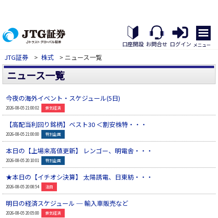
メ
ニ
口座開設
お問合せ
ログイン
メニュー
ュ
JTG証券
>
株式
> ニュース一覧
ー
を
ニュース一覧
開
く
今夜の海外イベント・スケジュール(5日)
▲
2026-08-05 21:00:02
景気経済
【高配当利回り銘柄】ベスト30 ＜割安株特・・・
▲
2026-08-05 21:00:00
特別企画
本日の【上場来高値更新】 レンゴー、明電舎・・・
▲
2026-08-05 20:10:01
特別企画
★本日の【イチオシ決算】 太陽誘電、日東紡・・・
▲
2026-08-05 20:08:54
注目
明日の経済スケジュール ─ 輸入車販売など
▲
2026-08-05 20:05:00
景気経済