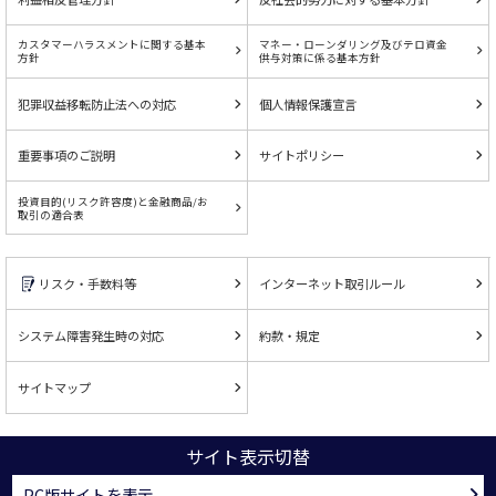
カスタマーハラスメントに関する基本
マネー・ローンダリング及びテロ資金
方針
供与対策に係る基本方針
犯罪収益移転防止法への対応
個人情報保護宣言
重要事項のご説明
サイトポリシー
投資目的(リスク許容度)と金融商品/お
取引の適合表
リスク・手数料等
インターネット取引ルール
システム障害発生時の対応
約款・規定
サイトマップ
サイト表示切替
PC版サイトを表示