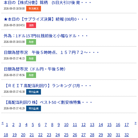
本日の【株式分割】銘柄 (5日大引け後 発・・・
▲
2026-08-05 18:50:00
市況概況
★本日の【サプライズ決算】続報 (08月0・・・
▲
2026-08-05 18:04:51
注目
外為：1ドル157円81銭前後と小幅なドル・・・
▲
2026-08-05 18:01:08
為替
日銀為替市況 午後５時時点、１５７円７２～・・・
▲
2026-08-05 17:46:15
為替
日銀為替市況（ドル円・午後５時）
▲
2026-08-05 17:45:56
為替
【ＲＥＩＴ高配当利回り】ランキング (7月・・・
▲
2026-08-05 17:41:38
特別企画
【高配当利回り株】ベスト50 ＜割安株特集・・・
▲
2026-08-05 17:41:29
特別企画
«
»
1
2
3
4
5
6
7
8
9
10
11
12
13
14
15
16
17
18
19
20
21
22
23
24
25
26
27
28
29
30
31
32