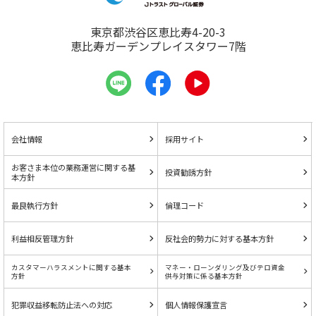
東京都渋谷区恵比寿4-20-3
恵比寿ガーデンプレイスタワー7階
会社情報
採用サイト
お客さま本位の業務運営に関する基
投資勧誘方針
本方針
最良執行方針
倫理コード
利益相反管理方針
反社会的勢力に対する基本方針
カスタマーハラスメントに関する基本
マネー・ローンダリング及びテロ資金
方針
供与対策に係る基本方針
犯罪収益移転防止法への対応
個人情報保護宣言