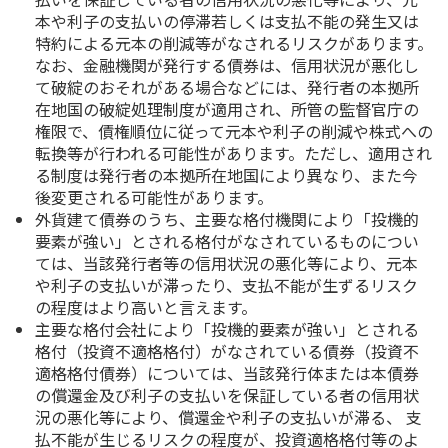
本や利子の支払いの停滞若しくは支払不能の発生又は
特約による元本の削減等がなされるリスクがあります。
なお、金融機関が発行する債券は、信用状況が悪化し
て破綻のおそれがある場合などには、発行者の本拠所
在地国の破綻処理制度が適用され、所管の監督官庁の
権限で、債権順位に従って元本や利子の削減や株式への
転換等が行われる可能性があります。ただし、適用され
る制度は発行者の本拠所在地国により異なり、また今
後変更される可能性があります。
外貨建て債券のうち、主要な格付機関により「投機的
要素が強い」とされる格付がなされているものについ
ては、当該発行者等の信用状況の悪化等により、元本
や利子の支払いが滞ったり、支払不能が生ずるリスク
の程度はより高いと言えます。
主要な格付会社により「投機的要素が強い」とされる
格付（投資不適格格付）がなされている債券（投資不
適格格付債券）については、当該発行体または本債券
の償還金及び利子の支払いを保証している者の信用状
況の悪化等により、償還金や利子の支払いが滞る、 支
払不能が生じるリスクの程度が、投資適格格付等のよ