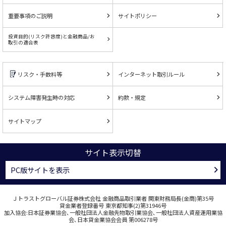
重要事項のご説明
サイトポリシー
投資目的(リスク許容度)と金融商品/お
取引の適合表
リスク・手数料等
インターネット取引ルール
システム障害発生時の対応
約款・規定
サイトマップ
サイト表示切替
PC版サイトを表示
Ｊトラストグローバル証券株式会社 金融商品取引業者 関東財務局長(金商)第35号
貸金業者登録番号 東京都知事(2)第31946号
加入協会:日本証券業協会､一般社団法人金融先物取引業協会､一般社団法人資産運用業協
会､日本貸金業協会会員 第006278号