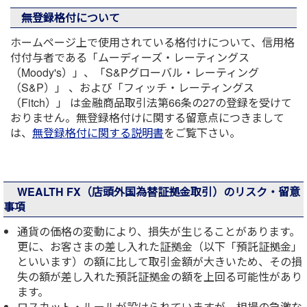
無登録格付について
ホームページ上で使用されている格付けについて、信用格
付付与者である「ムーディーズ・レーティングス
（Moody's）」、「S&Pグローバル・レーティング
（S&P）」 、および「フィッチ・レーティングス
（Fitch）」 は金融商品取引法第66条の27の登録を受けて
おりません。無登録格付けに関する留意点につきまして
は、
無登録格付に関する説明書
をご覧下さい。
WEALTH FX（店頭外国為替証拠金取引）のリスク・留意
事項
通貨の価格の変動により、損失が生じることがあります。
更に、お客さまの差し入れた証拠金（以下「預託証拠金」
といいます）の額に比して取引金額が大きいため、その損
失の額が差し入れた預託証拠金の額を上回る可能性があり
ます。
ロスカット・ルールが設けられていますが、相場の急激な