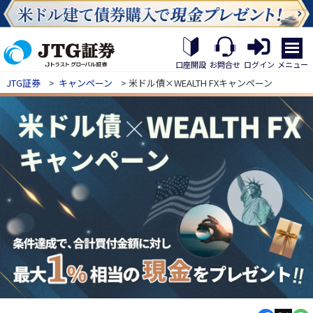
繝｡
繝
メニュー
口座開設
お問合せ
ログイン
九
JTG証券
>
キャンペーン
> 米ドル債×WEALTH FXキャンペーン
Η
繝
ｼ
繧
帝
幕
縺
�