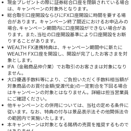
現金プレゼントの際に証券総合口座を閉鎖されている場合
は、キャンペーンの対象外となります。
総合取引口座開設ならびにFX口座開設に時間を要する場
合があります。キャンペーン終了間近におけるお申込みの
場合､キャンペーン期間内に口座開設ができない場合があ
ります。また､当社の口座開設基準により口座開設をお断
りすることがあります。
WEALTH FX連携特典は、キャンペーン期間中に新たに
WEALTH FX口座を開設し、開設が完了したお客さまを対
象とします。
IFA（金融商品仲介業）でお取引のお客さまは対象になり
ません。
大口優遇手数料等により、ご負担いただく手数料相当額が
対象商品のお買付金額(受渡代金)の一定割合を下回る場合
はキャンペーンの対象とはなりません。詳細は担当営業員
にご確認ください。
他キャンペーンとの併用については、当社の定める条件に
従います。なお、特典の付与は景品表示法その他関係法令
の範囲内で実施いたします。
本キャンペーンは対象となる銘柄の売買を推奨するもので
はありません。