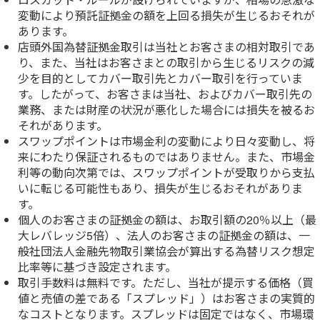
変動により預託証拠金の額を上回る損失が生じるおそれが
あります。
店頭外国為替証拠金取引は当社とお客さまの相対取引であ
り、また、当社はお客さまとの取引から生じるリスクの減
少を目的としてカバー取引先とカバー取引を行っていま
す。したがって、お客さまは当社、およびカバー取引先の
業務、または財産の状況が悪化した場合には損失を被るお
それがあります。
スワップポイントは市場金利の変動により日々変動し、将
来にわたり保証されるものではありません。また、市場金
利等の動向次第では、スワップポイントが受取りから支払
いに転じる可能性もあり、損失が生じるおそれがありま
す。
個人のお客さまの証拠金の額は、お取引額の20％以上（最
大レバレッジ5倍）、法人のお客さまの証拠金の額は、一
般社団法人金融先物取引業協会が算出する為替リスク想定
比率等に基づき設定されます。
取引手数料は無料です。ただし、当社が提示する価格（買
値と売値の差である「スプレッド」）はお客さまの実質的
なコストとなります。スプレッドは固定ではなく、市場環