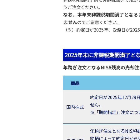
うご注文ください。
なお、本年末非課税期間満了となる
ません
のでご留意ください。
（※）約定日が2025年、受渡日が20
2025年末に非課税期間満了と
年跨ぎ注文となるNISA残高の売却
商品
約定日が2025年12月2
せん。
国内株式
※「期間指定」注文につい
年跨ぎ注文となるNIS
銘柄によって約定日から