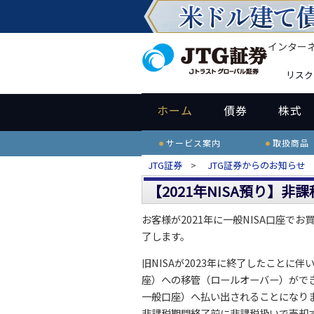
インター
リスク
ホーム
債券
株式
サービス案内
取扱商品
JTG証券
>
JTG証券からのお知らせ
【2021年NISA預り】
お客様が2021年に一般NISA口座で
了します。
旧NISAが2023年に終了したことに伴
座）への移管（ロールオーバー）がで
一般口座）へ払い出されることになり
非課税期間終了前に非課税扱いで売却する