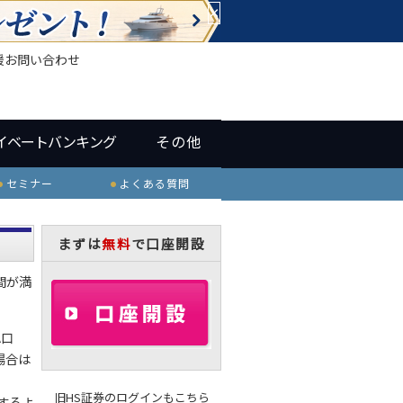
×
援
お問い合わせ
イベートバンキング
その他
セミナー
よくある質問
まずは
無料
で口座開設
間が満
A口
場合は
旧HS証券のログインもこちら
するよ