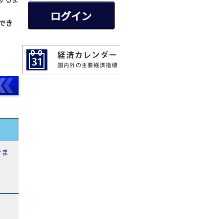
でき
きま