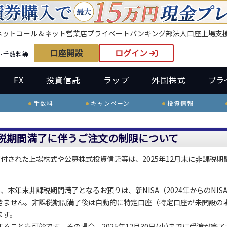
ネット
コール＆ネット
営業店
プライベートバンキング部
法人口座
上場支
口座開設
ログイン
･手数料等
FX
投資信託
ラップ
外国株式
プラ
手数料
キャンペーン
投資情報
非課税期間満了に伴うご注文の制限について
お買付された上場株式や公募株式投資信託等は、2025年12月末に非課税期
い、本年末非課税期間満了となるお預りは、新NISA（2024年からのNIS
きません。非課税期間満了後は自動的に特定口座（特定口座が未開設の
ます。
ことも可能です。その場合、2025年12月30日(火)までに受渡が完了