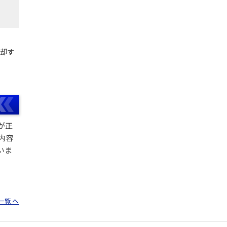
売却す
が正
内容
いま
一覧へ