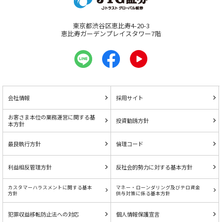
東京都渋谷区恵比寿4-20-3
恵比寿ガーデンプレイスタワー7階
会社情報
採用サイト
お客さま本位の業務運営に関する基
投資勧誘方針
本方針
最良執行方針
倫理コード
利益相反管理方針
反社会的勢力に対する基本方針
カスタマーハラスメントに関する基本
マネー・ローンダリング及びテロ資金
方針
供与対策に係る基本方針
犯罪収益移転防止法への対応
個人情報保護宣言