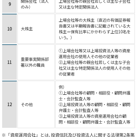
関係会社（法人
上場会社等の親会社若しくは主な子会社
9
のみ）
又は主な特定関係法人
上場会社等の大株主（直近の有価証券報
告書又は半期報告書に記載されている大
大株主
10
株主＝保有比率にかかわらず上位10名を
いう。）
①上場会社等又は上場投資法人等の資産
運用会社の使用人その他の従業者
重要事実関係部
11
②上場会社等の親会社若しくは主な子会
署以外の職員
社又は主な特定関係法人の使用人その他
の従業者
例）
①上場会社等の顧問・相談役・顧問弁護
士・会計監査人等
12
その他
②上場投資法人等の顧問・相談役・顧問
弁護士・会計監査人等
③上場投資法人等の資産運用会社の顧
問・相談役・顧問弁護士・会計監査人等
※「資産運用会社」とは､投資信託及び投資法人に関する法律第2条第