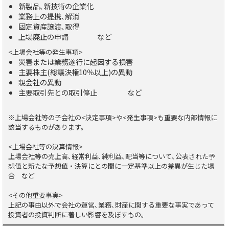
新製品､新技術の企業化
業務上の提携､解消
固定資産譲渡､取得
上場廃止の申請 など
<上場会社等の発生事項>
災害または業務遂行に起因する損害
主要株主(総議決権10％以上)の異動
親会社の異動
主要取引先との取引停止 など
※上場会社等の子会社の<決定事項>や<発生事項>も重要な内部情報に
該当するものがあります。
<上場会社等の決算情報>
上場会社等の売上高､経常利益､純利益､配当等について､公表された予
想値と新たな予想値・決算にとの間に一定基準以上の差異が生じた場
合 など
<その他重要事実>
上記の事由以外で会社の運営､業務､財産に関する重要な事実であって
投資者の投資判断に著しい影響を及ぼすもの。