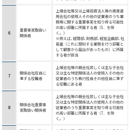
上場会社等又は上場投資法人等の資産運
用会社の使用人その他の従業者のうち業
務等に関する重要事実を知り得る可能性
の高い部署に所属する者（5．を除
重要事実取扱い
6
く。）
関係者
※例えば､経理部､財務部､経営企画部､社
長室（これに類似する業務を行う部署と
して顧客から届出があったもの）に所属
する者が該当
上場会社等の親会社若しくは主な子会社
関係会社役員に
又は主な特定関係法人の使用人その他の
7
準ずる役職者
従業者のうち執行役員その他役員に準ず
る役職にある者
上場会社等の親会社若しくは主な子会社
又は主な特定関係法人の使用人その他の
関係会社重要事
8
従業者のうち重要事実を知り得る可能性
実取扱い関係者
の高い部署に所属する者（7．を除
く。）