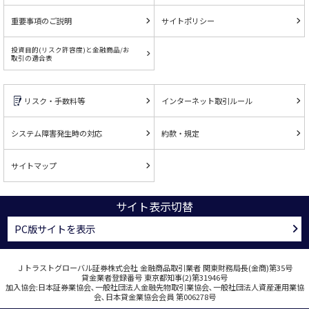
重要事項のご説明
サイトポリシー
投資目的(リスク許容度)と金融商品/お
取引の適合表
リスク・手数料等
インターネット取引ルール
システム障害発生時の対応
約款・規定
サイトマップ
サイト表示切替
PC版サイトを表示
Ｊトラストグローバル証券株式会社 金融商品取引業者 関東財務局長(金商)第35号
貸金業者登録番号 東京都知事(2)第31946号
加入協会:日本証券業協会､一般社団法人金融先物取引業協会､一般社団法人資産運用業協
会､日本貸金業協会会員 第006278号