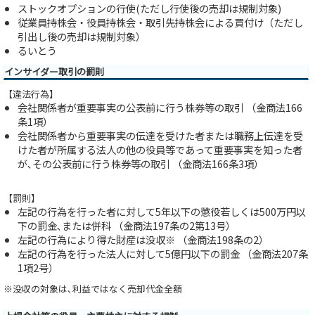
ストックオプションの行使(ただし行使後の売却は規制対象)
従業員持株会・役員持株会・取引先持株会による買付け（ただし
引出し後の売却は規制対象）
るいとう
インサイダー取引の罰則
【違法行為】
会社関係者が重要事実の公表前に行う株券等の取引 （金商法166
条1項）
会社関係者から重要事実の伝達を受けた者または職務上伝達を受
けた者が所属する法人の他の役員等であって重要事実を知った者
が､その公表前に行う株券等の取引 （金商法166条3項）
【罰則】
左記の行為を行った者に対して5年以下の懲役若しくは500万円以
下の罰金､または併科 （金商法197条の2第13号）
左記の行為により得た財産は没収※ （金商法198条の2）
左記の行為を行った法人に対して5億円以下の罰金 （金商法207条
1項2号）
※没収の対象は､利益ではなく売却代金全額