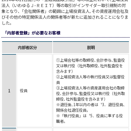
法人（いわゆるＪ-ＲＥＩＴ）等の取引がインサイダー取引規制の対
象となり､「会社関係者」の範囲に上場投資法人､その資産運用会社及
びその他の特定関係法人の関係者等が新たに追加されることになりま
した。
「内部者登録」が必要なお客様
内部者区分
説明
①上場会社等の取締役､会計参与､監査役
又は執行役（社外取締役､社外監査役を
含みます）
②上場投資法人等の執行役員又は監督役
員
③上場投資法人等の資産運用会社の取締
役員
1
役､会計参与､監査役又は執行役（社外取
締役､社外監査役を含みます）
※退任後､1年以内の者は〝3．退任役員､
関係会社退任役員〟
※「執行役員」は〝5．役員に準ずる役
職者〟