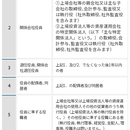
①上場会社等の親会社又は主な子
会社の取締役､会計参与､監査役又
は執行役（社外取締役､社外監査役
を含みます）
②上場投資法人等の資産運用会社
関係会社役員
2
の特定関係法人（以下「主な特定
関係法人」という。）の取締役､会
計参与､監査役又は執行役（社外取
締役､社外監査役を含みます）
退任役員､関係会
上記1．及び2．でなくなった後1年以内
3
社退任役員
の者
役員の配偶者､同
上記1．の配偶者及び同居者
4
居者
上場会社等又は上場投資法人等の資産運
用会社の使用人その他の従業者のうち執
役員に準ずる役
行役員（上場投資法人等の執行役員を除
5
職者
く。）その他役員に準ずる役職にある者
（執行役員､執行理事､経営役､支配人､理
事等､役職名は問いません。）