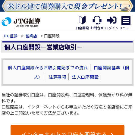
繝｡
繝
口座開設
お問合せ
ログイン
メニュー
九
JTG証券
>
営業店
> 口座開設
Η
繝
個人口座開設－営業店取引－
ｼ
繧
帝
幕
個人口座開設からお取引開始までの流れ
口座開設基準（個
縺
人）
注意事項
法人口座開設
�
当社の証券取引口座は、口座開設料、口座管理料、保護預かり料が無
料です。
口座開設は、インターネットからお申込いただく方法と各店舗にご来
店の上ご開設いただく方法がございます。
インターネットで口座を開設する