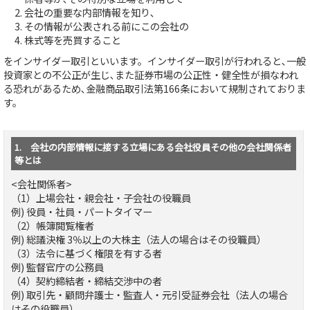
会社の重要な内部情報を知り､
その情報が公表される前にこの会社の
株式等を売買すること
をインサイダー取引といいます。インサイダー取引が行われると､一般
投資家との不公正が生じ､また証券市場の公正性・健全性が損なわれ
る恐れがあるため､金融商品取引法第166条において規制されておりま
す。
1. 会社の内部情報に接する立場にある会社役員その他の会社関係者
等とは
<会社関係者>
（1）上場会社・親会社・子会社の役職員
例) 役員・社員・パートタイマー
（2）帳簿閲覧権者
例) 総議決権 3％以上の大株主（法人の場合はその役職員）
（3）法令に基づく権限を有する者
例) 監督官庁の公務員
（4）契約締結者・締結交渉中の者
例) 取引先・顧問弁護士・監査人・元引受証券会社（法人の場合
はその役職員）