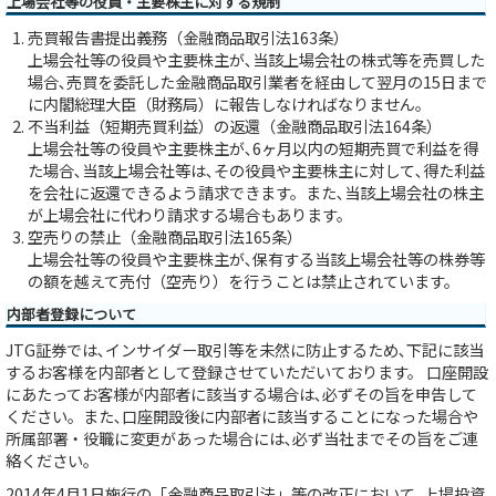
上場会社等の役員・主要株主に対する規制
売買報告書提出義務（金融商品取引法163条）
上場会社等の役員や主要株主が､当該上場会社の株式等を売買した
場合､売買を委託した金融商品取引業者を経由して翌月の15日まで
に内閣総理大臣（財務局）に報告しなければなりません。
不当利益（短期売買利益）の返還（金融商品取引法164条）
上場会社等の役員や主要株主が､6ヶ月以内の短期売買で利益を得
た場合､当該上場会社等は､その役員や主要株主に対して､得た利益
を会社に返還できるよう請求できます。また､当該上場会社の株主
が上場会社に代わり請求する場合もあります。
空売りの禁止（金融商品取引法165条）
上場会社等の役員や主要株主が､保有する当該上場会社等の株券等
の額を越えて売付（空売り）を行うことは禁止されています。
内部者登録について
JTG証券では､インサイダー取引等を未然に防止するため､下記に該当
するお客様を内部者として登録させていただいております。 口座開設
にあたってお客様が内部者に該当する場合は､必ずその旨を申告して
ください。また､口座開設後に内部者に該当することになった場合や
所属部署・役職に変更があった場合には､必ず当社までその旨をご連
絡ください。
2014年4月1日施行の「金融商品取引法」等の改正において､上場投資