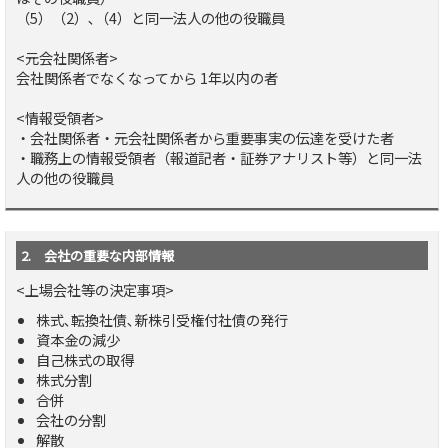
（5）（2）､（4）と同一法人の他の役職員
<元会社関係者>
会社関係者でなくなってから 1年以内の者
<情報受領者>
・会社関係者・元会社関係者から重要事実の伝達を受けた者
・職務上の情報受領者（報道記者・証券アナリスト等）と同一法
人の他の役職員
2. 会社の重要な内部情報
<上場会社等の決定事項>
株式､転換社債､新株引受権付社債の発行
資本金の減少
自己株式の取得
株式分割
合併
会社の分割
解散