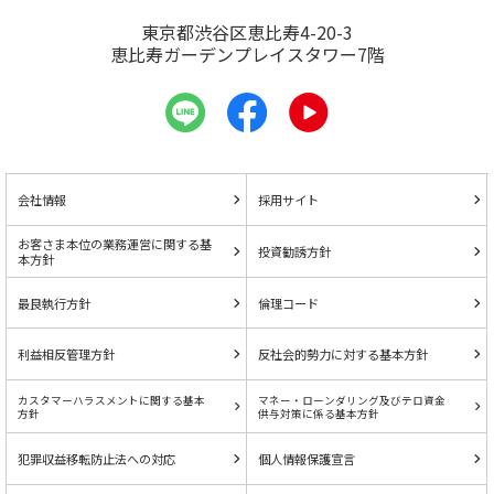
東京都渋谷区恵比寿4-20-3
恵比寿ガーデンプレイスタワー7階
会社情報
採用サイト
お客さま本位の業務運営に関する基
投資勧誘方針
本方針
最良執行方針
倫理コード
利益相反管理方針
反社会的勢力に対する基本方針
カスタマーハラスメントに関する基本
マネー・ローンダリング及びテロ資金
方針
供与対策に係る基本方針
犯罪収益移転防止法への対応
個人情報保護宣言