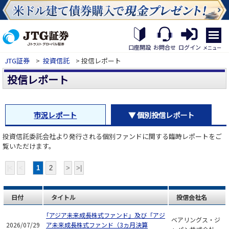
繝｡
繝
口座開設
お問合せ
ログイン
メニュー
九
JTG証券
>
投資信託
> 投信レポート
Η
繝
投信レポート
ｼ
繧
帝
幕
市況レポート
▼ 個別投信レポート
縺
�
投資信託委託会社より発行される個別ファンドに関する臨時レポートをご
覧いただけます。
|<
<
1
2
>
>|
日付
タイトル
投信会社名
「アジア未来成長株式ファンド」及び「アジ
ベアリングス・ジ
2026/07/29
ア未来成長株式ファンド（3ヵ月決算