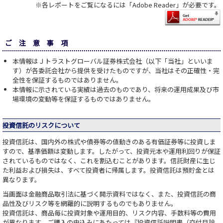
※各レポートをご覧になるには「Adobe Reader」が必要です。
ご 注 意 事 項
本情報はＪトラストグローバル証券株式会社（以下「当社」といいま
す）が各委託会社から提供を受けたものですが、当社はその正確性・完
全性を保証するものではありません。
本情報に示されている実績は過去のものであり、将来の運用成果及び市
場環境の変動等を保証するものではありません。
投資信託のリスクについて
投資信託は、国内外の株式や債券等の値動きのある有価証券等に投資しま
すので、基準価額は変動します。したがって、投資元本や運用利回りが保証
されているものではなく、これを割込むことがあります。信託財産に生じ
た利益および損失は、すべて投資者に帰属します。投資信託は預貯金とは
異なります。
当画面は金融商品取引法に基づく開示資料ではなく、また、投資信託の商
品性及びリスク等を網羅的に説明するものでもありません。
投資信託は、商品毎に投資対象や運用目的、リスク内容、手数料等の費用
が異なります。ご購入の申込みにあたっては『投資信託説明書（交付目論