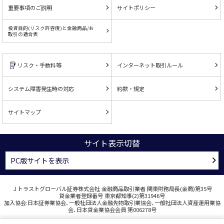
重要事項のご説明
サイトポリシー
投資目的(リスク許容度)と金融商品/お
取引の適合表
リスク・手数料等
インターネット取引ルール
システム障害発生時の対応
約款・規定
サイトマップ
サイト表示切替
PC版サイトを表示
Ｊトラストグローバル証券株式会社 金融商品取引業者 関東財務局長(金商)第35号
貸金業者登録番号 東京都知事(2)第31946号
加入協会:日本証券業協会､一般社団法人金融先物取引業協会､一般社団法人資産運用業協
会､日本貸金業協会会員 第006278号
COPYRIGHT © J TRUST GLOBAL SECURITIES CO., LTD. ALL RIGHTS RESERVED.