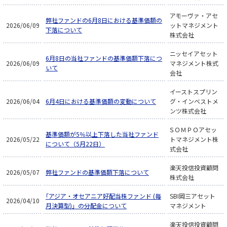
アモーヴァ・アセ
弊社ファンドの6月8日における基準価額の
2026/06/09
ットマネジメント
下落について
株式会社
ニッセイアセット
6月8日の当社ファンドの基準価額下落につ
2026/06/09
マネジメント株式
いて
会社
イーストスプリン
2026/06/04
6月4日における基準価額の変動について
グ・インベストメ
ンツ株式会社
ＳＯＭＰＯアセッ
基準価額が5％以上下落した当社ファンド
2026/05/22
トマネジメント株
について（5月22日）
式会社
楽天投信投資顧問
2026/05/07
弊社ファンドの基準価額下落について
株式会社
「アジア・オセアニア好配当株ファンド (毎
SBI岡三アセット
2026/04/10
月決算型)」の分配金について
マネジメント
楽天投信投資顧問