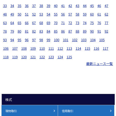
33
34
35
36
37
38
39
40
41
42
43
44
45
46
47
48
49
50
51
52
53
54
55
56
57
58
59
60
61
62
63
64
65
66
67
68
69
70
71
72
73
74
75
76
77
78
79
80
81
82
83
84
85
86
87
88
89
90
91
92
93
94
95
96
97
98
99
100
101
102
103
104
105
106
107
108
109
110
111
112
113
114
115
116
117
118
119
120
121
122
123
124
125
最新ニュース一覧
株式
現物取引
信用取引