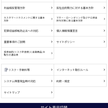
利益相反管理方針
反社会的勢力に対する基本方針
カスタマーハラスメントに関する基本
マネー・ローンダリング及びテロ資金
方針
供与対策に係る基本方針
犯罪収益移転防止法への対応
個人情報保護宣言
重要事項のご説明
サイトポリシー
投資目的(リスク許容度)と金融商品/お
取引の適合表
リスク・手数料等
インターネット取引ルール
システム障害発生時の対応
約款・規定
サイトマップ
サイト表示切替