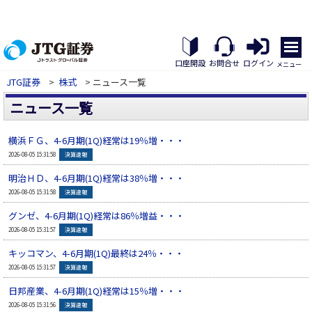
メ
ニ
口座開設
お問合せ
ログイン
メニュー
ュ
JTG証券
>
株式
> ニュース一覧
ー
を
ニュース一覧
開
く
横浜ＦＧ、4-6月期(1Q)経常は19％増・・・
▲
2026-08-05 15:31:58
決算速報
明治ＨＤ、4-6月期(1Q)経常は38％増・・・
▲
2026-08-05 15:31:58
決算速報
グンゼ、4-6月期(1Q)経常は86％増益・・・
▲
2026-08-05 15:31:57
決算速報
キッコマン、4-6月期(1Q)最終は24％・・・
▲
2026-08-05 15:31:57
決算速報
日邦産業、4-6月期(1Q)経常は15％増・・・
▲
2026-08-05 15:31:56
決算速報