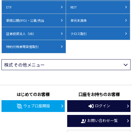
ETF
REIT
新規公開(IPO)・公募/売出
単元未満株
証券投資法人（VB）
クロス取引
特約付株券等貸借取引
株式 その他メニュー
はじめてのお客様
口座をお持ちのお客様
ウェブ口座開設
ログイン
お問い合わせ一覧