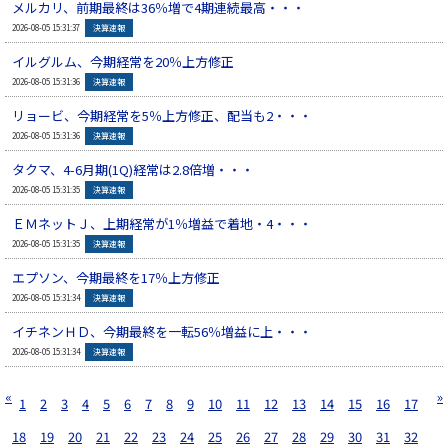
メルカリ、前期最終は36％増で4期連続最高・・・
▲
2026-08-05 15:31:37
決算速報
イルグルム、今期経常を20％上方修正
▲
2026-08-05 15:31:36
決算速報
リョービ、今期経常を5％上方修正、配当も2・・・
▲
2026-08-05 15:31:36
決算速報
タクマ、4-6月期(1Q)経常は2.8倍増・・・
▲
2026-08-05 15:31:35
決算速報
ＥＭネットＪ、上期経常が1％増益で着地・4・・・
▲
2026-08-05 15:31:35
決算速報
エプソン、今期最終を17％上方修正
▲
2026-08-05 15:31:34
決算速報
イチネンＨＤ、今期最終を一転56％増益に上・・・
▲
2026-08-05 15:31:34
決算速報
«
»
1
2
3
4
5
6
7
8
9
10
11
12
13
14
15
16
17
18
19
20
21
22
23
24
25
26
27
28
29
30
31
32