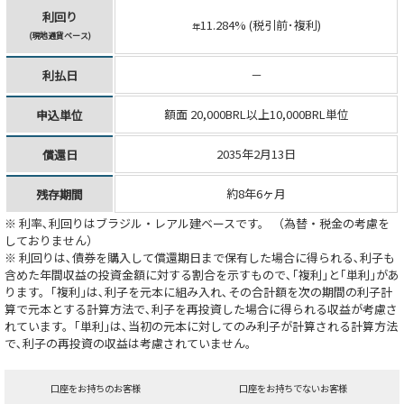
利回り
11.284% (税引前･複利)
年
(現地通貨ベース)
－
利払日
額面 20,000BRL以上10,000BRL単位
申込単位
2035年2月13日
償還日
約8年6ヶ月
残存期間
※ 利率､利回りはブラジル・レアル建ベースです。 （為替・税金の考慮を
しておりません）
※ 利回りは､債券を購入して償還期日まで保有した場合に得られる､利子も
含めた年間収益の投資金額に対する割合を示すもので､｢複利｣と｢単利｣があ
ります。｢複利｣は､利子を元本に組み入れ､その合計額を次の期間の利子計
算で元本とする計算方法で､利子を再投資した場合に得られる収益が考慮さ
れています。｢単利｣は､当初の元本に対してのみ利子が計算される計算方法
で､利子の再投資の収益は考慮されていません。
口座をお持ちのお客様
口座をお持ちでないお客様