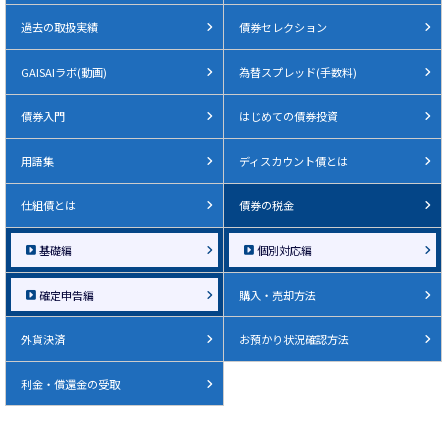
過去の取扱実績
債券セレクション
GAISAIラボ(動画)
為替スプレッド(手数料)
債券入門
はじめての債券投資
用語集
ディスカウント債とは
仕組債とは
債券の税金
基礎編
個別対応編
確定申告編
購入・売却方法
外貨決済
お預かり状況確認方法
利金・償還金の受取