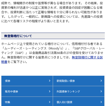
成熟で、情報開示の制度や習慣等が異なる場合があります。 その結果、投
資家の権利が迅速かつ公正に実現されず、投資資金の回収が困難になる場
合や、投資判断に当たって正確な情報を十分に得られない可能性がありま
す。 したがって、一般的に、新興国への投資については、先進国への投資
に比べて各種リスクの程度がより高いと言えます。
無登録格付について
ホームページ上で使用されている格付けについて、信用格付付与者である
「ムーディーズ・レーティングス（Moody's）」、「S&Pグローバル・レー
ティング（S&P）」 は金融商品取引法第66条の27の登録を受けておりませ
ん。無登録格付けに関する留意点につきましては、
無登録格付に関する説
明書
をご覧下さい。
債券
新規取扱い債券
販売中債券
外国債券ランキング
特集
個人向け国債