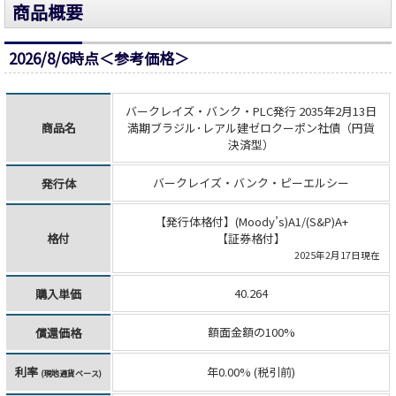
商品概要
2026/8/6時点＜参考価格＞
バークレイズ・バンク・PLC発行 2035年2月13日
商品名
満期ブラジル･レアル建ゼロクーポン社債（円貨
決済型）
バークレイズ・バンク・ピーエルシー
発行体
【発行体格付】(Moody’s)A1/(S&P)A+
格付
【証券格付】
2025年2月17日現在
40.264
購入単価
額面金額の100%
償還価格
利率
年0.00% (税引前)
(現地通貨ベース)