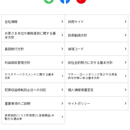
会社情報
採用サイト
お客さま本位の業務運営に関する基
投資勧誘方針
本方針
最良執行方針
倫理コード
利益相反管理方針
反社会的勢力に対する基本方針
カスタマーハラスメントに関する基本
マネー・ローンダリング及びテロ資金
方針
供与対策に係る基本方針
犯罪収益移転防止法への対応
個人情報保護宣言
重要事項のご説明
サイトポリシー
投資目的(リスク許容度)と金融商品/お
取引の適合表