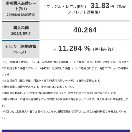
参考購入為替レー
31.83
1ブラジル・レアル(BRL)＝
円（為替
ト(※1)
スプレッド適用後）
2026/8/6 12:00時点
購入単価
40.264
2026/8/6時点
利回り（現地通貨
11.284 %
(税引前･複利)
年
ベース）
(※1)「参考購入為替レート」は、実際の買付時適用為替レートと異なります。お取引に際しては、各通貨ご
とに設定された為替スプレッド（手数料）を反映した為替レートが適用されます。為替スプレッドの詳細は
こちら
※お取引条件（購入単価・利回り・買付時適用為替レート等）は日中も変動します。
※販売数量には限りがあります。完売の際はご容赦ください。
※相場の変動等により､注文受付可能時間帯であっても､注文をお受けできない場合がございます。
※購入単価は、お客様が店頭取引により買付ける場合の価格を表示しています。購入単価は日中も変動しま
す。
※利回りは､上記購入単価でお買付けいただき､満期償還まで保有された場合の最終利回りを表示していま
す。