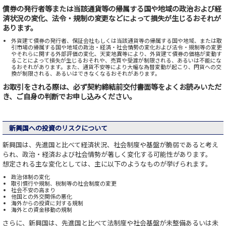
債券の発行者等または当該通貨等の帰属する国や地域の政治および経
済状況の変化、法令・規制の変更などによって損失が生じるおそれが
あります。
外貨建て債券の発行者、保証会社もしくは当該通貨等の帰属する国や地域、または取
引市場の帰属する国や地域の政治・経済・社会情勢の変化および法令・規制等の変更
やそれらに関する外部評価の変化、天変地異等により、外貨建て債券の価格が変動す
ることによって損失が生じるおそれや、売買や受渡が制限される、あるいは不能にな
るおそれがあります。また、通貨不安等により大幅な為替変動が起こり、円貨への交
換が制限される、あるいはできなくなるおそれがあります。
お取引をされる際は、必ず契約締結前交付書面等をよくお読みいただ
き、ご自身の判断でお申し込みください。
新興国への投資のリスクについて
新興国は、先進国と比べて経済状況、社会制度や基盤が脆弱であると考え
られ、政治・経済および社会情勢が著しく変化する可能性があります。
想定される主な変化としては、主に以下のようなものが挙げられます。
政治体制の変化
取引慣行や規制、税制等の社会制度の変更
社会不安の高まり
他国との外交関係の悪化
海外からの投資に対する規制
海外との資金移動の規制
さらに、新興国は、先進国と比べて法制度や社会基盤が未整備あるいは未