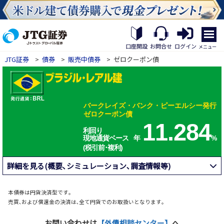
繝｡
繝
口座開設
お問合せ
ログイン
メニュー
九
JTG証券
>
債券
>
販売中債券
>
ゼロクーポン債
Η
繝
ｼ
繧
帝
バークレイズ・バンク・ピーエルシー発行
幕
ゼロクーポン債
縺
11.284
�
利回り
現地通貨ベース
年
%
(税引前･複利)
詳細を見る(概要､シミュレーション､調査情報等)
本債券は円貨決済型です｡
売買､および償還金の決済は､全て円貨でのお取扱いとなります｡
お問い合わせは
【外債相談センター】
へ