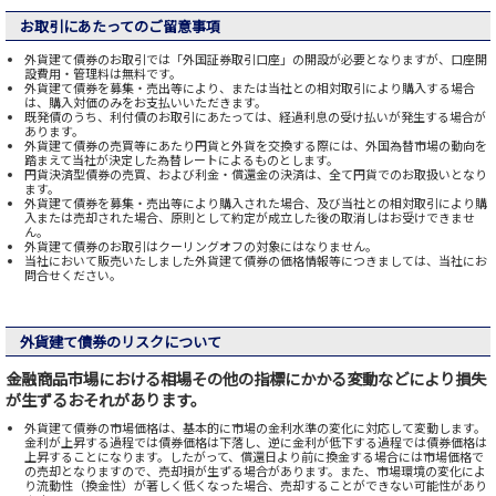
お取引にあたってのご留意事項
外貨建て債券のお取引では「外国証券取引口座」の開設が必要となりますが、口座開
設費用・管理料は無料です。
外貨建て債券を募集・売出等により、または当社との相対取引により購入する場合
は、購入対価のみをお支払いいただきます。
既発債のうち、利付債のお取引にあたっては、経過利息の受け払いが発生する場合が
あります。
外貨建て債券の売買等にあたり円貨と外貨を交換する際には、外国為替市場の動向を
踏まえて当社が決定した為替レートによるものとします。
円貨決済型債券の売買、および利金・償還金の決済は、全て円貨でのお取扱いとなり
ます。
外貨建て債券を募集・売出等により購入された場合、及び当社との相対取引により購
入または売却された場合、原則として約定が成立した後の取消しはお受けできませ
ん。
外貨建て債券のお取引はクーリングオフの対象にはなりません。
当社において販売いたしました外貨建て債券の価格情報等につきましては、当社にお
問合せください。
外貨建て債券のリスクについて
金融商品市場における相場その他の指標にかかる変動などにより損失
が生ずるおそれがあります。
外貨建て債券の市場価格は、基本的に市場の金利水準の変化に対応して変動します。
金利が上昇する過程では債券価格は下落し、逆に金利が低下する過程では債券価格は
上昇することになります。したがって、償還日より前に換金する場合には市場価格で
の売却となりますので、売却損が生ずる場合があります。また、市場環境の変化によ
り流動性（換金性）が著しく低くなった場合、売却することができない可能性があり