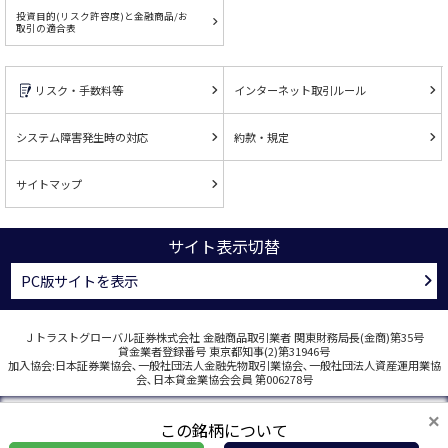
投資目的(リスク許容度)と金融商品/お
取引の適合表
リスク・手数料等
インターネット取引ルール
システム障害発生時の対応
約款・規定
サイトマップ
サイト表示切替
PC版サイトを表示
Ｊトラストグローバル証券株式会社 金融商品取引業者 関東財務局長(金商)第35号
貸金業者登録番号 東京都知事(2)第31946号
加入協会:日本証券業協会､一般社団法人金融先物取引業協会､一般社団法人資産運用業協
会､日本貸金業協会会員 第006278号
COPYRIGHT © J TRUST GLOBAL SECURITIES CO., LTD. ALL RIGHTS RESERVED.
×
この銘柄について