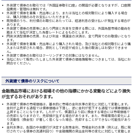
外貨建て債券のお取引では「外国証券取引口座」の開設が必要となりますが、口座開
設費用・管理料は無料です。
外貨建て債券を募集・売出等により、または当社との相対取引により購入する場合
は、購入対価のみをお支払いいただきます。
既発債のうち、利付債のお取引にあたっては、経過利息の受け払いが発生する場合が
あります。
外貨建て債券の売買等にあたり円貨と外貨を交換する際には、外国為替市場の動向を
踏まえて当社が決定した為替レートによるものとします。
円貨決済型債券の売買、および利金・償還金の決済は、全て円貨でのお取扱いとなり
ます。
外貨建て債券を募集・売出等により購入された場合、及び当社との相対取引により購
入または売却された場合、原則として約定が成立した後の取消しはお受けできませ
ん。
外貨建て債券のお取引はクーリングオフの対象にはなりません。
当社において販売いたしました外貨建て債券の価格情報等につきましては、当社にお
問合せください。
外貨建て債券のリスクについて
金融商品市場における相場その他の指標にかかる変動などにより損失
が生ずるおそれがあります。
外貨建て債券の市場価格は、基本的に市場の金利水準の変化に対応して変動します。
金利が上昇する過程では債券価格は下落し、逆に金利が低下する過程では債券価格は
上昇することになります。したがって、償還日より前に換金する場合には市場価格で
の売却となりますので、売却損が生ずる場合があります。また、市場環境の変化によ
り流動性（換金性）が著しく低くなった場合、売却することができない可能性があり
ます。
金利水準は、各国の中央銀行が決定する政策金利、市場金利の水準（例えば、既に発
行されている債券の流通利回り）や金融機関の貸出金利等の変化に対応して変動しま