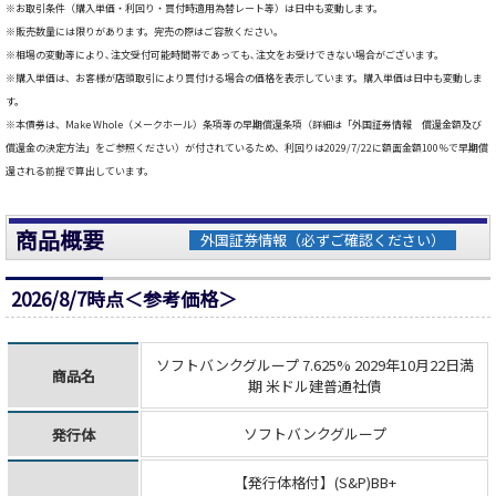
※お取引条件（購入単価・利回り・買付時適用為替レート等）は日中も変動します。
※販売数量には限りがあります。完売の際はご容赦ください。
※相場の変動等により､注文受付可能時間帯であっても､注文をお受けできない場合がございます。
※購入単価は、お客様が店頭取引により買付ける場合の価格を表示しています。購入単価は日中も変動しま
す。
※本債券は、Make Whole（メークホール）条項等の早期償還条項（詳細は「外国証券情報 償還金額及び
償還金の決定方法」をご参照ください）が付されているため、利回りは2029/7/22に額面金額100％で早期償
還される前提で算出しています。
商品概要
外国証券情報（必ずご確認ください）
2026/8/7時点＜参考価格＞
ソフトバンクグループ 7.625% 2029年10月22日満
商品名
期 米ドル建普通社債
ソフトバンクグループ
発行体
【発行体格付】(S&P)BB+