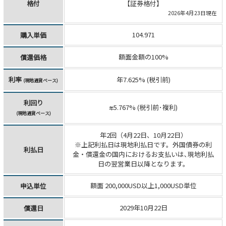
格付
【証券格付】
2026年4月23日現在
104.971
購入単価
額面金額の100%
償還価格
利率
年7.625% (税引前)
(現地通貨ベース)
利回り
5.767% (税引前･複利)
年
(現地通貨ベース)
年2回（4月22日、10月22日）
※上記利払日は現地利払日です。外国債券の利
利払日
金・償還金の国内におけるお支払いは､現地利払
日の翌営業日以降となります。
額面 200,000USD以上1,000USD単位
申込単位
2029年10月22日
償還日