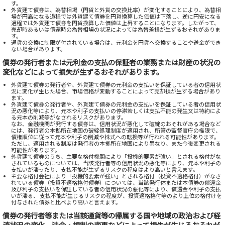
す。
外貨建て債券は、為替相場（円貨と外貨の交換比率）が変化することにより、為替相
場が円高になる過程では外貨建て債券を円貨換算した価値は下落し、逆に円安になる
過程では外貨建て債券を円貨換算した価値は上昇することになります。したがって、
売却時あるいは償還時の為替相場の状況によっては為替差損が生ずるおそれがありま
す。
通貨の交換に制限が付されている場合は、元利金を円貨へ交換することや送金ができ
ない場合があります。
債券の発行者または元利金の支払の保証者の業務または財産の状況の
変化などによって損失が生ずるおそれがあります。
外貨建て債券の発行者や、外貨建て債券の元利金の支払いを保証している者の信用状
況に変化が生じた場合、市場価格が変動することによって売却損が生ずる場合があり
ます。
外貨建て債券の発行者や、外貨建て債券の元利金の支払いを保証している者の信用状
況の悪化等により、元本や利子の支払いの停滞若しくは支払不能の発生又は特約によ
る元本の削減等がなされるリスクがあります。
なお、金融機関が発行する債券は、信用状況が悪化して破綻のおそれがある場合など
には、発行者の本拠所在地国の破綻処理制度が適用され、所管の監督官庁の権限で、
債権順位に従って元本や利子の削減や株式への転換等が行われる可能性があります。
ただし、適用される制度は発行者の本拠所在地国により異なり、また今後変更される
可能性があります。
外貨建て債券のうち、主要な格付機関により「投機的要素が強い」とされる格付がな
されているものについては、当該発行者等の信用状況の悪化等により、元本や利子の
支払いが滞ったり、支払不能が生ずるリスクの程度はより高いと言えます。
主要な格付会社により「投機的要素が強い」とされる格付（投資不適格格付）がなさ
れている債券（投資不適格格付債券）については、当該発行体または本債券の償還金
及び利子の支払いを保証している者の信用状況の悪化等により、償還金や利子の支払
いが滞る、 支払不能が生じるリスクの程度が、投資適格格付等のより上位の格付けを
付与された債券と比べより高いと言えます。
債券の発行者等または当該通貨等の帰属する国や地域の政治および経
済状況の変化、法令・規制の変更などによって損失が生じるおそれが