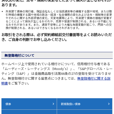
あります。
外貨建て債券の発行者、保証会社もしくは当該通貨等の帰属する国や地域、または取
引市場の帰属する国や地域の政治・経済・社会情勢の変化および法令・規制等の変更
やそれらに関する外部評価の変化、天変地異等により、外貨建て債券の価格が変動す
ることによって損失が生じるおそれや、売買や受渡が制限される、あるいは不能にな
るおそれがあります。また、通貨不安等により大幅な為替変動が起こり、円貨への交
換が制限される、あるいはできなくなるおそれがあります。
お取引をされる際は、必ず契約締結前交付書面等をよくお読みいただ
き、ご自身の判断でお申し込みください。
無登録格付について
ホームページ上で使用されている格付けについて、信用格付付与者である
「ムーディーズ・レーティングス（Moody's）」、「S&Pグローバル・レー
ティング（S&P）」 は金融商品取引法第66条の27の登録を受けておりませ
ん。無登録格付けに関する留意点につきましては、
無登録格付に関する説
明書
をご覧下さい。
債券
新規取扱い債券