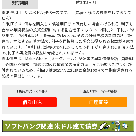
約3年3ヶ月
残存期間
※ 利率､利回りは米ドル建ベースです。 （為替・税金の考慮をしておりま
せん）
※ 利回りは､債券を購入して償還期日まで保有した場合に得られる､利子も
含めた年間収益の投資金額に対する割合を示すもので､｢複利｣と｢単利｣があ
ります。｢複利｣は､利子を元本に組み入れ､その合計額を次の期間の利子計
算で元本とする計算方法で､利子を再投資した場合に得られる収益が考慮さ
れています。｢単利｣は､当初の元本に対してのみ利子が計算される計算方法
で､利子の再投資の収益は考慮されていません。
※本債券は、Make Whole（メークホール）条項等の早期償還条項（詳細は
「外国証券情報 償還金額及び償還金の決定方法」をご参照ください）が
付されているため、利回りは2029/7/22に額面金額100％で早期償還される
前提で算出しています。
口座をお持ちのお客様
口座をお持ちでないお客様
債券申込
口座開設