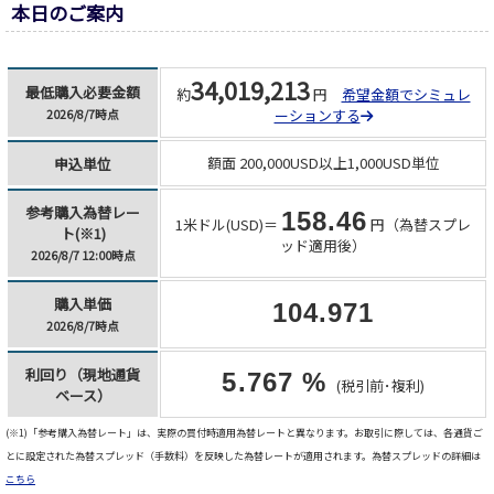
本日のご案内
34,019,213
最低購入必要金額
約
円
希望金額でシミュレ
ーションする
2026/8/7時点
額面 200,000USD以上1,000USD単位
申込単位
参考購入為替レー
158.46
1米ドル(USD)＝
円（為替スプレ
ト(※1)
ッド適用後）
2026/8/7 12:00時点
購入単価
104.971
2026/8/7時点
利回り（現地通貨
5.767 %
(税引前･複利)
ベース）
(※1)「参考購入為替レート」は、実際の買付時適用為替レートと異なります。お取引に際しては、各通貨ご
とに設定された為替スプレッド（手数料）を反映した為替レートが適用されます。為替スプレッドの詳細は
こちら