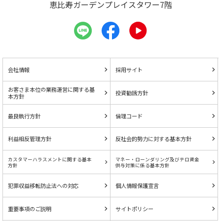
恵比寿ガーデンプレイスタワー7階
会社情報
採用サイト
お客さま本位の業務運営に関する基
投資勧誘方針
本方針
最良執行方針
倫理コード
利益相反管理方針
反社会的勢力に対する基本方針
カスタマーハラスメントに関する基本
マネー・ローンダリング及びテロ資金
方針
供与対策に係る基本方針
犯罪収益移転防止法への対応
個人情報保護宣言
重要事項のご説明
サイトポリシー