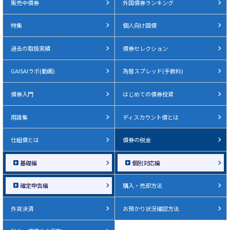
販売中債券
外国債券ランキング
特集
個人向け国債
過去の取扱実績
債券セレクション
GAISAIラボ(動画)
為替スプレッド(手数料)
債券入門
はじめての債券投資
用語集
ディスカウント債とは
仕組債とは
債券の税金
基礎編
個別対応編
確定申告編
購入・売却方法
外貨決済
お預かり状況確認方法