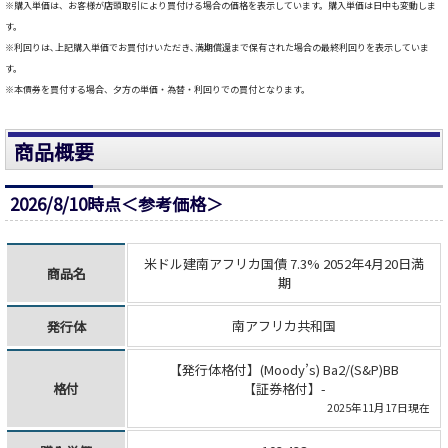
※購入単価は、お客様が店頭取引により買付ける場合の価格を表示しています。購入単価は日中も変動しま
す。
※利回りは､上記購入単価でお買付けいただき､満期償還まで保有された場合の最終利回りを表示していま
す。
※本債券を買付する場合、夕方の単価・為替・利回りでの買付となります。
商品概要
2026/8/10時点＜参考価格＞
米ドル建南アフリカ国債 7.3% 2052年4月20日満
商品名
期
南アフリカ共和国
発行体
【発行体格付】(Moody’s) Ba2/(S&P)BB
格付
【証券格付】-
2025年11月17日現在