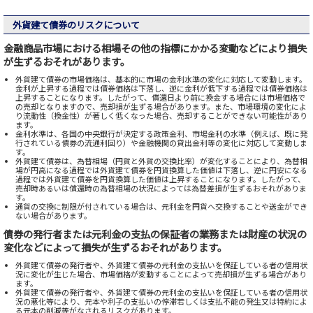
外貨建て債券のリスクについて
金融商品市場における相場その他の指標にかかる変動などにより損失
が生ずるおそれがあります。
外貨建て債券の市場価格は、基本的に市場の金利水準の変化に対応して変動します。
金利が上昇する過程では債券価格は下落し、逆に金利が低下する過程では債券価格は
上昇することになります。したがって、償還日より前に換金する場合には市場価格で
の売却となりますので、売却損が生ずる場合があります。また、市場環境の変化によ
り流動性（換金性）が著しく低くなった場合、売却することができない可能性があり
ます。
金利水準は、各国の中央銀行が決定する政策金利、市場金利の水準（例えば、既に発
行されている債券の流通利回り）や金融機関の貸出金利等の変化に対応して変動しま
す。
外貨建て債券は、為替相場（円貨と外貨の交換比率）が変化することにより、為替相
場が円高になる過程では外貨建て債券を円貨換算した価値は下落し、逆に円安になる
過程では外貨建て債券を円貨換算した価値は上昇することになります。したがって、
売却時あるいは償還時の為替相場の状況によっては為替差損が生ずるおそれがありま
す。
通貨の交換に制限が付されている場合は、元利金を円貨へ交換することや送金ができ
ない場合があります。
債券の発行者または元利金の支払の保証者の業務または財産の状況の
変化などによって損失が生ずるおそれがあります。
外貨建て債券の発行者や、外貨建て債券の元利金の支払いを保証している者の信用状
況に変化が生じた場合、市場価格が変動することによって売却損が生ずる場合があり
ます。
外貨建て債券の発行者や、外貨建て債券の元利金の支払いを保証している者の信用状
況の悪化等により、元本や利子の支払いの停滞若しくは支払不能の発生又は特約によ
る元本の削減等がなされるリスクがあります。