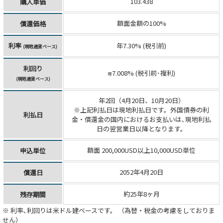
103.438
購入単価
額面金額の100%
償還価格
利率
年7.30% (税引前)
(現地通貨ベース)
利回り
7.008% (税引前･複利)
年
(現地通貨ベース)
年2回（4月20日、10月20日）
※上記利払日は現地利払日です。外国債券の利
利払日
金・償還金の国内におけるお支払いは､現地利払
日の翌営業日以降となります。
額面 200,000USD以上10,000USD単位
申込単位
2052年4月20日
償還日
約25年8ヶ月
残存期間
※ 利率､利回りは米ドル建ベースです。 （為替・税金の考慮をしておりま
せん）