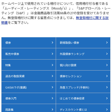
ホームページ上で使用されている格付けについて、信用格付付与者である
「ムーディーズ・レーティングス（Moody's）」、「S&Pグローバル・レー
ティング（S&P）」 は金融商品取引法第66条の27の登録を受けておりませ
ん。無登録格付けに関する留意点につきましては、
無登録格付に関する説
明書
をご覧下さい。
債券
新規取扱い債券
販売中債券
外国債券ランキング
特集
個人向け国債
過去の取扱実績
債券セレクション
GAISAIラボ(動画)
為替スプレッド(手数料)
債券入門
はじめての債券投資
用語集
ディスカウント債とは