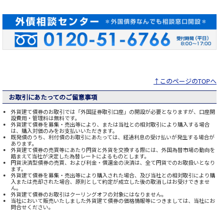
↑このページのTOPへ
お取引にあたってのご留意事項
外貨建て債券のお取引では「外国証券取引口座」の開設が必要となりますが、口座開
設費用・管理料は無料です。
外貨建て債券を募集・売出等により、または当社との相対取引により購入する場合
は、購入対価のみをお支払いいただきます。
既発債のうち、利付債のお取引にあたっては、経過利息の受け払いが発生する場合が
あります。
外貨建て債券の売買等にあたり円貨と外貨を交換する際には、外国為替市場の動向を
踏まえて当社が決定した為替レートによるものとします。
円貨決済型債券の売買、および利金・償還金の決済は、全て円貨でのお取扱いとなり
ます。
外貨建て債券を募集・売出等により購入された場合、及び当社との相対取引により購
入または売却された場合、原則として約定が成立した後の取消しはお受けできませ
ん。
外貨建て債券のお取引はクーリングオフの対象にはなりません。
当社において販売いたしました外貨建て債券の価格情報等につきましては、当社にお
問合せください。