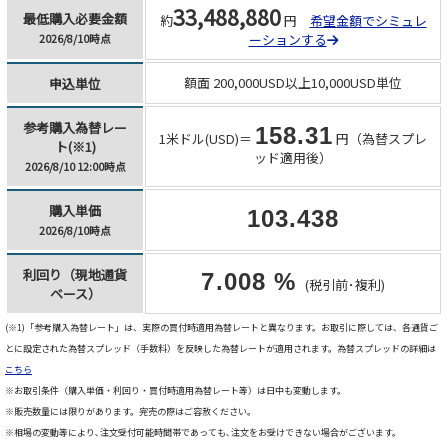
33,488,880
最低購入必要金額
約
円
希望金額でシミュレ
ーションする
2026/8/10時点
額面 200,000USD以上10,000USD単位
申込単位
参考購入為替レー
158.31
1米ドル(USD)＝
円（為替スプレ
ト(※1)
ッド適用後）
2026/8/10 12:00時点
購入単価
103.438
2026/8/10時点
利回り（現地通貨
7.008 %
(税引前･複利)
ベース）
(※1)「参考購入為替レート」は、実際の買付時適用為替レートと異なります。お取引に際しては、各通貨ご
とに設定された為替スプレッド（手数料）を反映した為替レートが適用されます。為替スプレッドの詳細は
こちら
※お取引条件（購入単価・利回り・買付時適用為替レート等）は日中も変動します。
※販売数量には限りがあります。完売の際はご容赦ください。
※相場の変動等により､注文受付可能時間帯であっても､注文をお受けできない場合がございます。