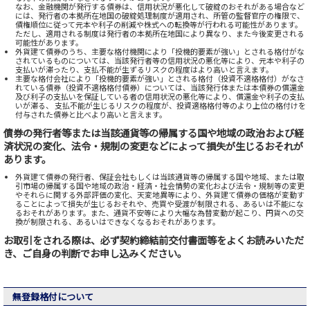
なお、金融機関が発行する債券は、信用状況が悪化して破綻のおそれがある場合など
には、発行者の本拠所在地国の破綻処理制度が適用され、所管の監督官庁の権限で、
債権順位に従って元本や利子の削減や株式への転換等が行われる可能性があります。
ただし、適用される制度は発行者の本拠所在地国により異なり、また今後変更される
可能性があります。
外貨建て債券のうち、主要な格付機関により「投機的要素が強い」とされる格付がな
されているものについては、当該発行者等の信用状況の悪化等により、元本や利子の
支払いが滞ったり、支払不能が生ずるリスクの程度はより高いと言えます。
主要な格付会社により「投機的要素が強い」とされる格付（投資不適格格付）がなさ
れている債券（投資不適格格付債券）については、当該発行体または本債券の償還金
及び利子の支払いを保証している者の信用状況の悪化等により、償還金や利子の支払
いが滞る、 支払不能が生じるリスクの程度が、投資適格格付等のより上位の格付けを
付与された債券と比べより高いと言えます。
債券の発行者等または当該通貨等の帰属する国や地域の政治および経
済状況の変化、法令・規制の変更などによって損失が生じるおそれが
あります。
外貨建て債券の発行者、保証会社もしくは当該通貨等の帰属する国や地域、または取
引市場の帰属する国や地域の政治・経済・社会情勢の変化および法令・規制等の変更
やそれらに関する外部評価の変化、天変地異等により、外貨建て債券の価格が変動す
ることによって損失が生じるおそれや、売買や受渡が制限される、あるいは不能にな
るおそれがあります。また、通貨不安等により大幅な為替変動が起こり、円貨への交
換が制限される、あるいはできなくなるおそれがあります。
お取引をされる際は、必ず契約締結前交付書面等をよくお読みいただ
き、ご自身の判断でお申し込みください。
無登録格付について