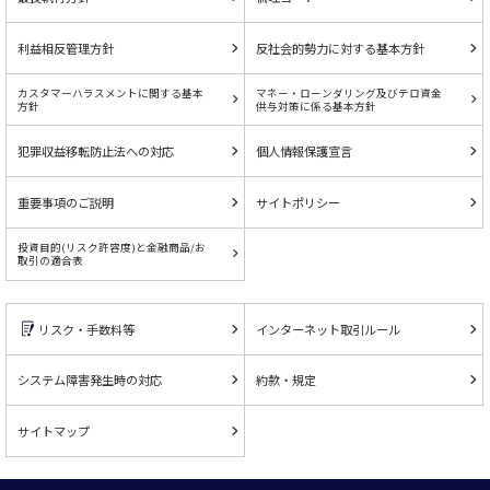
利益相反管理方針
反社会的勢力に対する基本方針
カスタマーハラスメントに関する基本
マネー・ローンダリング及びテロ資金
方針
供与対策に係る基本方針
犯罪収益移転防止法への対応
個人情報保護宣言
重要事項のご説明
サイトポリシー
投資目的(リスク許容度)と金融商品/お
取引の適合表
リスク・手数料等
インターネット取引ルール
システム障害発生時の対応
約款・規定
サイトマップ