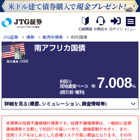
繝｡
繝
口座開設
お問合せ
ログイン
メニュー
九
JTG証券
>
債券
>
販売中債券
>
利付国債
Η
繝
ｼ
繧
帝
幕
縺
7.008
�
利回り
現地通貨ベース
年
%
(税引前･複利)
詳細を見る(概要､シミュレーション､調査情報等)
本債券は投資不適格格付債券です。投資不適格債券は、一般的に投資
適格債券と比較して利回りが高い一方で、価格変動が大きく、また、
信用リスクをはじめとした各種リスクが高い商品となります。その内