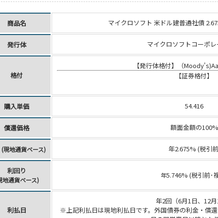
マイクロソフト 米ドル建普通社債 2.675
商品名
マイクロソフトコーポレ
発行体
【発行体格付】（Moody's)Aaa 
格付
【証券格付】
54.416
購入単価
額面金額の100
償還価格
年2.675% (税引前
率
(現地通貨ベース)
利回り
5.746% (税引前･
年
現地通貨ベース)
年2回（6月1日、12月
利払日
※上記利払日は現地利払日です。外国債券の利金・償還