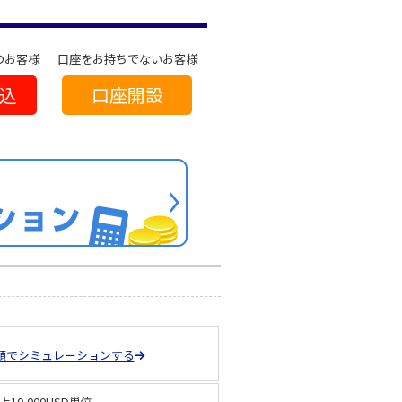
のお客様
口座をお持ちでないお客様
込
口座開設
額でシミュレーションする
以上10,000USD単位