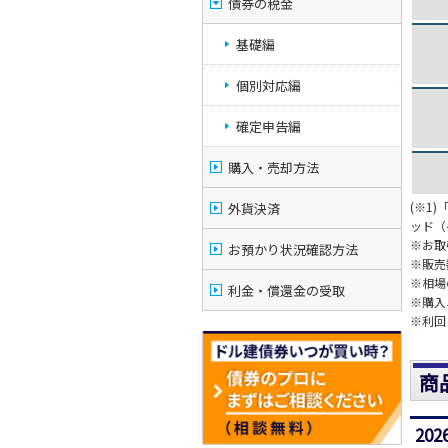
債券の税金
基礎編
個別対応編
確定申告編
購入・売却方法
(※1
外貨決済
ッド（
※お取
お預かり状況確認方法
※販売
※相場
利金・償還金の受取
※購入
※利回
商
20