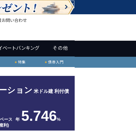
×
援
お問い合わせ
イベートバンキング
その他
特集
債券入門
ーション
米ドル建 利付債
5.746
ベース
年
%
複利)