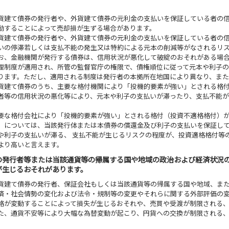
貨建て債券の発行者や、外貨建て債券の元利金の支払いを保証している者の
動することによって売却損が生ずる場合があります。
貨建て債券の発行者や、外貨建て債券の元利金の支払いを保証している者の
いの停滞若しくは支払不能の発生又は特約による元本の削減等がなされるリ
お、金融機関が発行する債券は、信用状況が悪化して破綻のおそれがある場
理制度が適用され、所管の監督官庁の権限で、債権順位に従って元本や利子
ります。ただし、適用される制度は発行者の本拠所在地国により異なり、また
貨建て債券のうち、主要な格付機関により「投機的要素が強い」とされる格
者等の信用状況の悪化等により、元本や利子の支払いが滞ったり、支払不能
。
要な格付会社により「投機的要素が強い」とされる格付（投資不適格格付）
）については、当該発行体または本債券の償還金及び利子の支払いを保証し
や利子の支払いが滞る、 支払不能が生じるリスクの程度が、投資適格格付等
より高いと言えます。
の発行者等または当該通貨等の帰属する国や地域の政治および経済状況
が生じるおそれがあります。
貨建て債券の発行者、保証会社もしくは当該通貨等の帰属する国や地域、ま
済・社会情勢の変化および法令・規制等の変更やそれらに関する外部評価の
格が変動することによって損失が生じるおそれや、売買や受渡が制限される
た、通貨不安等により大幅な為替変動が起こり、円貨への交換が制限される
。