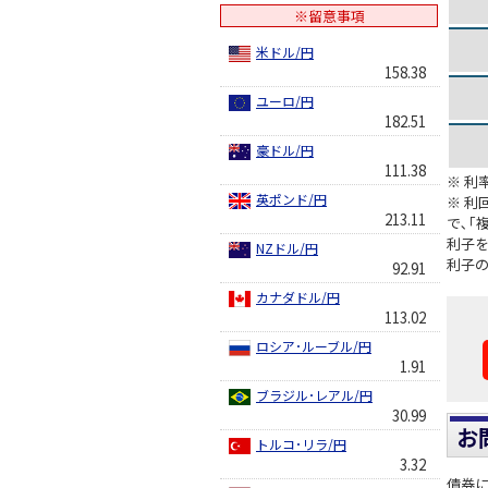
※留意事項
米ドル/円
158.38
ユーロ/円
182.51
豪ドル/円
111.38
※ 利
英ポンド/円
※ 利
213.11
で､｢
利子を
NZドル/円
利子
92.91
カナダドル/円
113.02
ロシア･ルーブル/円
1.91
ブラジル･レアル/円
30.99
お
トルコ･リラ/円
3.32
債券