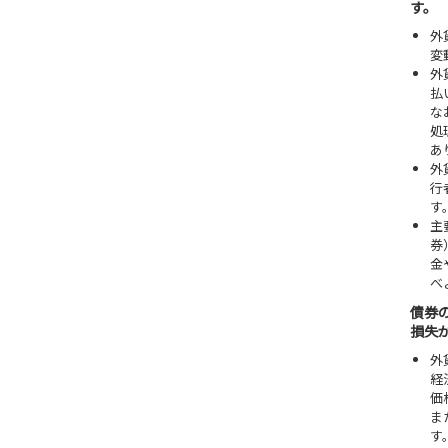
す。
外
変
外
払
な
処
あ
外
行
す
主
券
金
べ
債券
損失
外
経
価
ま
す