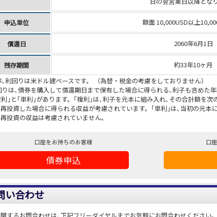
日の翌営業日以降とな
額面 10,000USD以上10,0
申込単位
2060年6月1日
償還日
約33年10ヶ月
残存期間
率､利回りは米ドル建ベースです。 （為替・税金の考慮をしておりません）
回りは､債券を購入して償還期日まで保有した場合に得られる､利子も含めた
複利｣と｢単利｣があります。｢複利｣は､利子を元本に組み入れ､その合計額を
再投資した場合に得られる収益が考慮されています。｢単利｣は､当初の元本
の再投資の収益は考慮されていません。
口座をお持ちのお客様
口
債券申込
問い合わせ
に関するお問合わせは､下記フリーダイヤルまでお気軽にお問合わせください