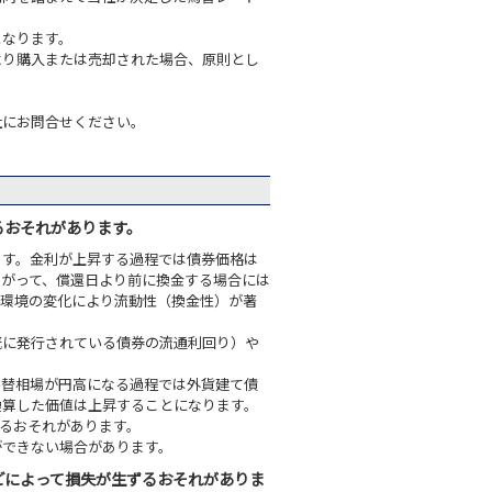
となります。
より購入または売却された場合、原則とし
社にお問合せください。
るおそれがあります。
ます。金利が上昇する過程では債券価格は
たがって、償還日より前に換金する場合には
場環境の変化により流動性（換金性）が著
既に発行されている債券の流通利回り）や
為替相場が円高になる過程では外貨建て債
換算した価値は上昇することになります。
るおそれがあります。
ができない場合があります。
どによって損失が生ずるおそれがありま