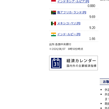
インドネシア･ルピア/円
0.880
南アフリカ･ランド/円
9.69
メキシコ･ペソ/円
9.20
インド･ルピー/円
1.66
出所:各国中央銀行
※2026/08/07 8時50分時点
お取
外
外
ま
既
外