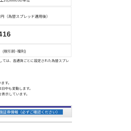
円（為替スプレッド適用後）
416
%
(税引前･複利)
際しては、各通貨ごとに設定された為替スプレ
います。
は日中も変動します。
を表示しています。
国証券情報（必ずご確認ください）