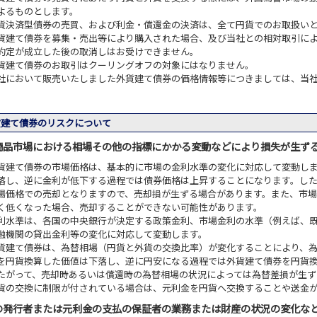
よるものとします。
貨決済型債券の売買、および利金・償還金の決済は、全て円貨でのお取扱い
貨建て債券を募集・売出等により購入された場合、及び当社との相対取引に
約定が成立した後の取消しはお受けできません。
貨建て債券のお取引はクーリングオフの対象にはなりません。
社において販売いたしました外貨建て債券の価格情報等につきましては、当
建て債券のリスクについて
商品市場における相場その他の指標にかかる変動などにより損失が生ず
貨建て債券の市場価格は、基本的に市場の金利水準の変化に対応して変動し
落し、逆に金利が低下する過程では債券価格は上昇することになります。し
場価格での売却となりますので、売却損が生ずる場合があります。また、市
く低くなった場合、売却することができない可能性があります。
利水準は、各国の中央銀行が決定する政策金利、市場金利の水準（例えば、
融機関の貸出金利等の変化に対応して変動します。
貨建て債券は、為替相場（円貨と外貨の交換比率）が変化することにより、
を円貨換算した価値は下落し、逆に円安になる過程では外貨建て債券を円貨
たがって、売却時あるいは償還時の為替相場の状況によっては為替差損が生ず
貨の交換に制限が付されている場合は、元利金を円貨へ交換することや送金
の発行者または元利金の支払の保証者の業務または財産の状況の変化な