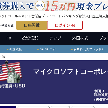
ネット
コール＆ネット
営業店
プライベートバンキング部
法人口座
上場支
口座開設
ログイン
･手数料等
FX
投資信託
ラップ
外国株式
プラ
新規取扱
GAISAIラボ
手数料（スプレッド）
付債
マイクロソフトコーポレ
利回り
現地通貨
(税引前･