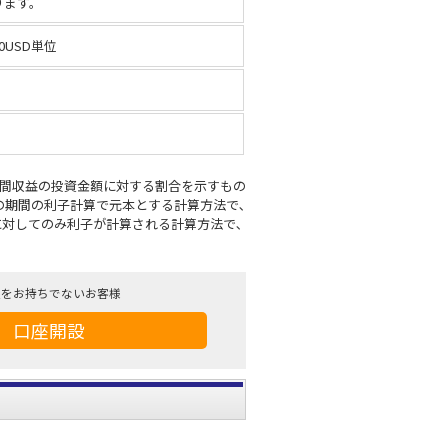
ります。
00USD単位
年間収益の投資金額に対する割合を示すもの
次の期間の利子計算で元本とする計算方法で､
に対してのみ利子が計算される計算方法で､
座をお持ちでないお客様
口座開設
。