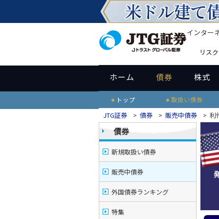
インター
リスク
ホーム
債券
株式
トップ
取扱い債券
JTG証券
>
債券
>
販売中債券
>
利
債券
新規取扱い債券
販売中債券
外国債券ランキング
特集