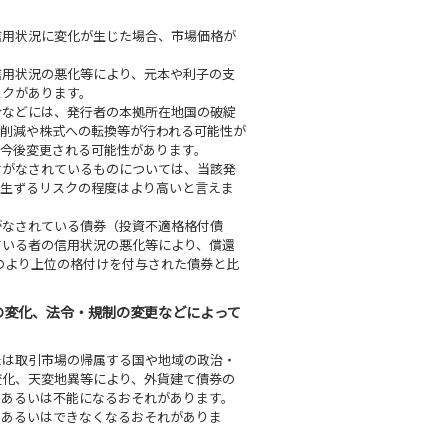
信用状況に変化が生じた場合、市場価格が
信用状況の悪化等により、元本や利子の支
スクがあります。
合などには、発行者の本拠所在地国の破綻
の削減や株式への転換等が行われる可能性が
今後変更される可能性があります。
付がなされているものについては、当該発
が生ずるリスクの程度はより高いと言えま
がなされている債券（投資不適格格付債
ている者の信用状況の悪化等により、償還
のより上位の格付けを付与された債券と比
の変化、法令・規制の変更などによって
たは取引市場の帰属する国や地域の政治・
変化、天変地異等により、外貨建て債券の
、あるいは不能になるおそれがあります。
、あるいはできなくなるおそれがありま