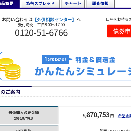
商品概要
為替スプレッド
チャート
調査情報
口座をお持ち
お問い合わせは
【外債相談センター】
へ
受付時間 平日8:00～17:00
0120-51-6766
債券申
日のご案内
最低購入必要金額
870,753
約
円
希望金
2026/8/7時点
額面 10,000USD