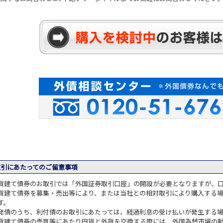
引にあたってのご留意事項
貨建て債券のお取引では「外国証券取引口座」の開設が必要となりますが、
貨建て債券を募集・売出等により、または当社との相対取引により購入する
す。
発債のうち、利付債のお取引にあたっては、経過利息の受け払いが発生する
貨建て債券の売買等にあたり円貨と外貨を交換する際には、外国為替市場の