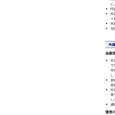
に
円
外
て
外
当
外貨
金融
外
下
市
し
金
金
外
券
し
通
債券