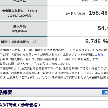
申込単位
参考購入為替レート(※1)
158.46
1米ドル(USD)＝
2026/8/7 12:00時点
購入単価
54.
2026/8/7時点
5.746 
利回り（現地通貨ベース）
)「参考購入為替レート」は、実際の買付時適用為替レートと異なります。お取引に
手数料）を反映した為替レートが適用されます。為替スプレッドの詳細は
こちら
引条件（購入単価・利回り・買付時適用為替レート等）は日中も変動します。
数量には限りがあります。完売の際はご容赦ください。
の変動等により､注文受付可能時間帯であっても､注文をお受けできない場合がござ
単価は、お客様が店頭取引により買付ける場合の価格を表示しています。購入単価
りは､上記購入単価でお買付けいただき､満期償還まで保有された場合の最終利回り
品概要
外
26/8/7時点＜参考価格＞