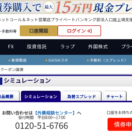
ネット
コール＆ネット
営業店
プライベートバンキング部
法人口座
上場支
口座開設
ログイン
･手数料等
FX
投資信託
ラップ
外国株式
プラ
新規取扱
GAISAIラボ
手数料（スプレッド）
ロクーポン国債
シミュレーション
商品概要
シミュレーション
為替スプレッド
チャート
口座をお持ち
お問い合わせは
【外債相談センター】
へ
受付時間 平日8:00～17:00
0120-51-6766
債券申