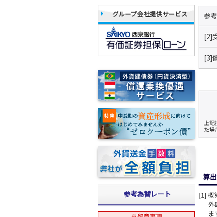
グループ会社提供サービス
参
[2
[3
上記
た場
算出
参考為替レート
[1]
外
ま
※留意事項