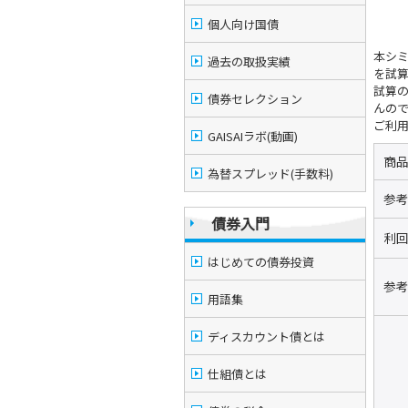
個人向け国債
本シ
過去の取扱実績
を試
試算
債券セレクション
んの
ご利
GAISAIラボ(動画)
商
為替スプレッド(手数料)
参
債券入門
利回
はじめての債券投資
参
用語集
ディスカウント債とは
仕組債とは