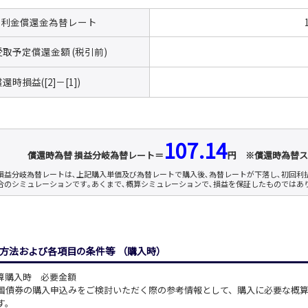
考利金償還金
為替レート
]受取予定償還
金額 (税引前)
]償還時損益
([2]－[1])
107.14
償還時為替 損益分岐為替レート＝
円
※償還時為替ス
損益分岐為替レートは､上記購入単価及び為替レートで購入後､為替レートが下落し､初回利
合のシミュレーションです｡あくまで､概算シミュレーションで､損益を保証したものではあ
方法および各項目の条件等
（購入時）
 概算購入時 必要金額
国債券の購入申込みをご検討いただく際の参考情報として、購入に必要な概
す。