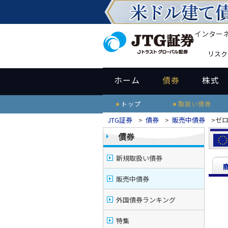
インター
リスク
ホーム
債券
株式
トップ
取扱い債券
JTG証券
>
債券
>
販売中債券
>ゼ
債券
新規取扱い債券
販売中債券
外国債券ランキング
特集