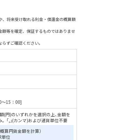
や、将来受け取れる利金・償還金の概算額
金額等を確定、保証するものではありませ
ならずご確認ください。
～15：00]
金額(円)のいずれかを選択の上､金額を
。｢,｣(カンマ)および通貨単位不要
概算円貨金額を計算）
UR単位