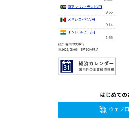
南アフリカ･ランド/円
9.66
メキシコ･ペソ/円
9.14
インド･ルピー/円
1.66
出所:各国中央銀行
※2026/08/06 8時50分時点
はじめての
ウェブ