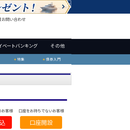
×
援
お問い合わせ
イベートバンキング
その他
特集
債券入門
のお客様
口座をお持ちでないお客様
込
口座開設