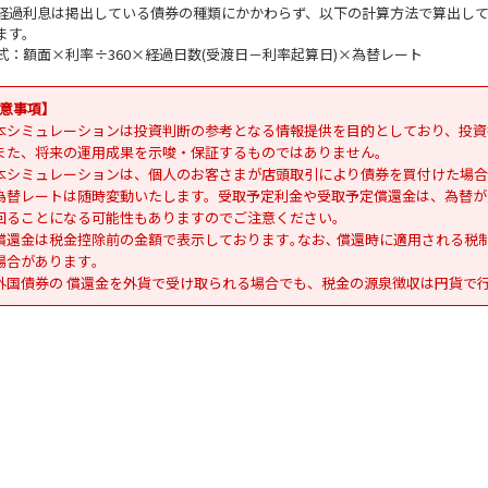
経過利息は掲出している債券の種類にかかわらず、以下の計算方法で算出し
ます。
式：額面×利率÷360×経過日数(受渡日－利率起算日)×為替レート
意事項】
本シミュレーションは投資判断の参考となる情報提供を目的としており、投資
また、将来の運用成果を示唆・保証するものではありません。
本シミュレーションは、個人のお客さまが店頭取引により債券を買付けた場合
為替レートは随時変動いたします。受取予定利金や受取予定償還金は、為替が
回ることになる可能性もありますのでご注意ください｡
償還金は税金控除前の金額で表示しております｡なお､ 償還時に適用される税
場合があります｡
外国債券の 償還金を外貨で受け取られる場合でも、税金の源泉徴収は円貨で