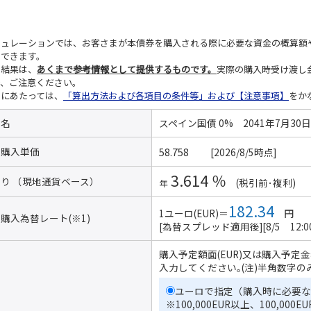
ミュレーションでは、お客さまが本債券を購入される際に必要な資金の概算額
算できます。
の結果は、
あくまで参考情報として提供するものです。
実際の購入時受け渡し
で、ご注意ください。
用にあたっては、
「算出方法および各項目の条件等」および【注意事項】
をか
品名
スペイン国債 0% 2041年7月30日
考購入単価
[2026/8/5時点]
3.614 ％
り （現地通貨ベース）
(税引前･複利)
年
182.34
1ユーロ(EUR)＝
円
考購入為替
レート(※1)
[為替スプレッド適用後][8/5 12:00
購入予定額面(EUR)又は購入予定
入力してください｡(注)半角数字のみ
ユーロで指定（購入時に必要な
※100,000EUR以上、100,000E