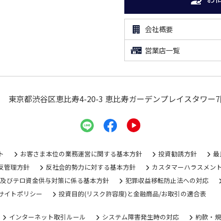
会社概要
営業店一覧
東京都渋谷区恵比寿4-20-3
恵比寿ガーデンプレイスタワー7
ト
お客さま本位の業務運営に関する基本方針
投資勧誘方針
最
反管理方針
反社会的勢力に対する基本方針
カスタマーハラスメン
グ及びテロ資金供与対策に係る基本方針
犯罪収益移転防止法への対応
サイトポリシー
投資目的(リスク許容度)と金融商品/お取引の適合表
インターネット取引ルール
システム障害発生時の対応
約款・