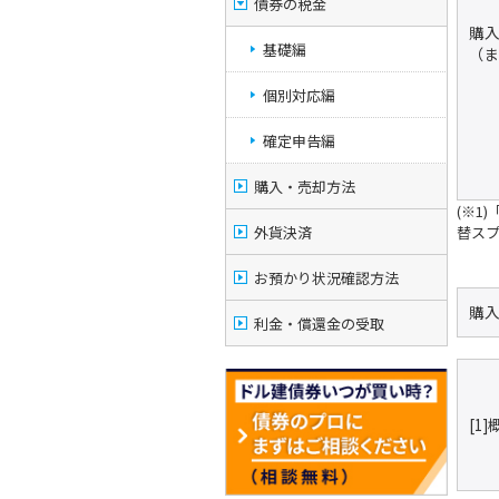
債券の税金
購
基礎編
（
個別対応編
確定申告編
購入・売却方法
(※1
外貨決済
替ス
お預かり状況確認方法
購入
利金・償還金の受取
[1