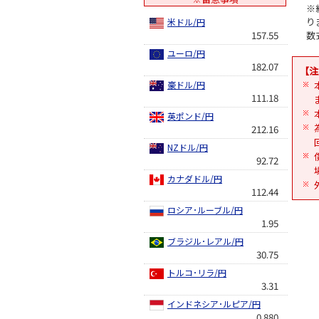
※
り
米ドル/円
157.55
数
ユーロ/円
182.07
【注
豪ドル/円
111.18
英ポンド/円
212.16
NZドル/円
92.72
カナダドル/円
112.44
ロシア･ルーブル/円
1.95
ブラジル･レアル/円
30.75
トルコ･リラ/円
3.31
インドネシア･ルピア/円
0.880