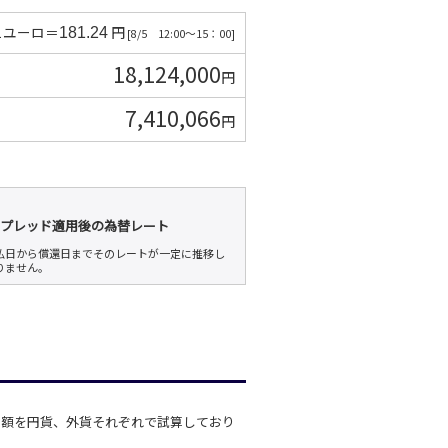
1ユーロ＝
円
181.24
[8/5 12:00～15：00]
18,124,000
円
7,410,066
円
プレッド適用後の為替レート
払日から償還日までそのレートが一定に推移し
りません｡
算額を円貨、外貨それぞれで試算しており