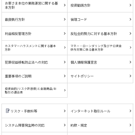
お客さま本位の業務運営に関する基
投資勧誘方針
本方針
最良執行方針
倫理コード
利益相反管理方針
反社会的勢力に対する基本方針
カスタマーハラスメントに関する基本
マネー・ローンダリング及びテロ資金
方針
供与対策に係る基本方針
犯罪収益移転防止法への対応
個人情報保護宣言
重要事項のご説明
サイトポリシー
投資目的(リスク許容度)と金融商品/お
取引の適合表
リスク・手数料等
インターネット取引ルール
システム障害発生時の対応
約款・規定