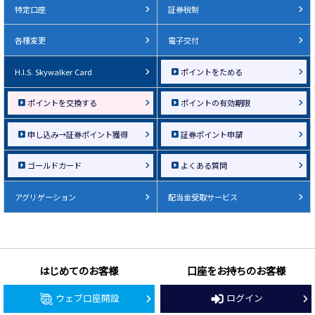
特定口座
証券税制
各種変更
電子交付
H.I.S. Skywalker Card
ポイントをためる
ポイントを交換する
ポイントの有効期限
申し込み→証券ポイント獲得
証券ポイント申請
ゴールドカード
よくある質問
アグリゲーション
配当金受取サービス
はじめてのお客様
口座をお持ちのお客様
ウェブ口座開設
ログイン