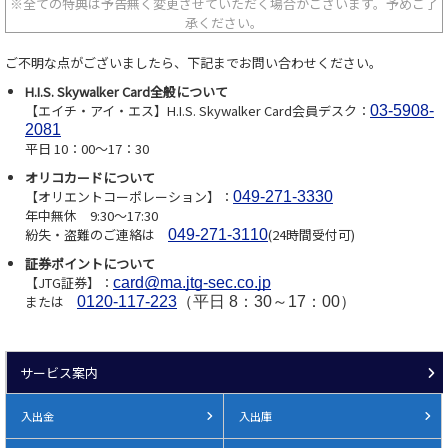
※全ての特典は予告無く変更させていただく場合がございます。予めご了
承ください。
ご不明な点がございましたら、下記までお問い合わせください。
H.I.S. Skywalker Card全般について
【エイチ・アイ・エス】H.I.S. Skywalker Card会員デスク：
03-5908-
2081
平日 10：00～17：30
オリコカードについて
【オリエントコーポレーション】：
049-271-3330
年中無休 9:30～17:30
紛失・盗難のご連絡は
(24時間受付可)
049-271-3110
証券ポイントについて
【JTG証券】：
card@ma.jtg-sec.co.jp
または
0120-117-223
（平日 8：30～17：00）
サービス案内
入出金
入出庫