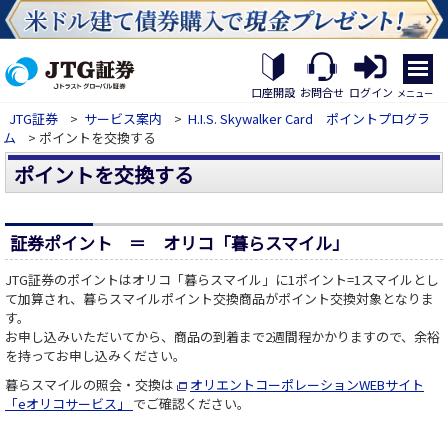
繝｡
繝
口座開設
お問合せ
ログイン
メニュー
九
JTG証券
>
サービス案内
>
H.I.S. Skywalker Card ポイントプログラ
Η
ム
> ポイントを交換する
繝
ｼ
ポイントを交換する
繧
帝
幕
縺
証券ポイント ＝ オリコ「暮らスマイル」
�
JTG証券のポイントはオリコ「暮らスマイル」に1ポイント=1スマイルとし
て加算され、暮らスマイルポイント交換商品がポイント交換対象となりま
す。
お申し込みいただいてから、商品の到着まで2週間程かかりますので、余裕
を持ってお申し込みください。
暮らスマイルの照会・交換は
オリエントコーポレーションWEBサイト
「eオリコサービス」
でご確認ください。