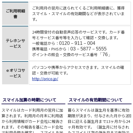
ご利用月の翌月に送られてくるご利用明細書に、獲得
ご利用明細
スマイル・スマイルの有効期間などが表示されていま
書
す。
24時間受付の自動音声応答のサービスです。カード番
号とサービス番号等を入力して確認・交換します。
テレホンサ
一般電話から：
0120－911－004
ービス
携帯電話・PHSから：
03－5877－5555
ポイントの照会・交換のサービス番号
「76」
パソコンや携帯からアクセスできます。スマイルの確
ｅオリコサ
認・交換が可能です。
ービス
http://orico.jp/
スマイル加算の時期について
スマイルの有効期間について
スマイルはカード利用月の翌月に加
暮らスマイルは誕生月を基準に有効
算されます。利用月の月末に利用店
期限が決まり、付与された月から2回
から利用情報がカード会社に報告さ
目に迎える誕生月まで13ヶ月から24
れます。その報告を基にカード会社
ヶ月有効です。（誕生月に付与され
で利用金額を確定し、スマイルを加
たスマイルは次の誕生月まで有効で