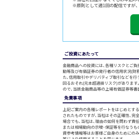
※原則として週1回の配信ですが
ご投資にあたって
金融商品への投資には､各種リスクとご負
動等及び有価証券の発行者の信用状況(財務
た､信用取引やデリバティブ取引などを行
回るおそれ(元本超過損リスク)がありま
ので､当該金融商品等の上場有価証券等書
免責事項
上記ご案内の各種レポートをはじめとする
されたものですが､当社はその正確性､完
場合でも､当社は､理由の如何を問わず責
または相場動向の示唆･保証等を行なうも
資参考情報等はお客様ご自身のためにのみ
等により使用することを禁じます｡