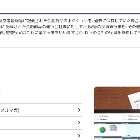
資参考情報等に記載された金融商品のポジションを､過去に保有していた場合
等に 記載された金融商品の発行会社等に対して､引受等の投資銀行業務､その
役､監査役又はこれに準ずる者をいいます｡)が､以下の会社の役員を兼務して
集
メルマガ)