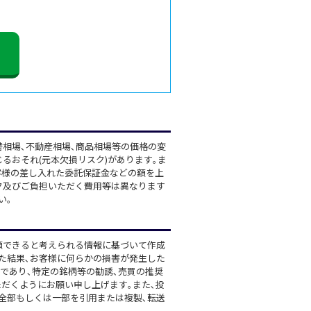
替相場､不動産相場､商品相場等の価格の変
るおそれ(元本欠損リスク)があります｡ま
客様の差し入れた委託保証金などの額を上
ク及びご負担いただく費用等は異なります
い｡
頼できると考えられる情報に基づいて作成
た結果､お客様に何らかの損害が発生した
であり､特定の銘柄等の勧誘､売買の推奨
だくようにお願い申し上げます｡また､投
全部もしくは一部を引用または複製､転送