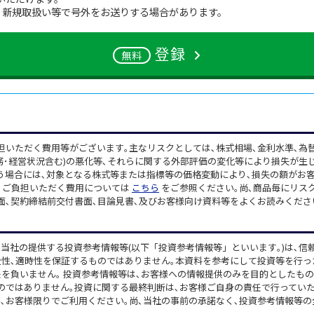
、新規取扱い等で号外をお送りする場合があります。
登録
無料
担いただく費用等がございます｡主なリスクとしては､株式相場､金利水準､為
･経営状況含む)の悪化等､それらに関する外部評価の変化等により損失が生じ
う場合には､対象となる株式等または指標等の価格変動により､損失の額がお
す｡ご負担いただく費用については
こちら
をご参照ください｡尚､商品毎にリス
面､契約締結前交付書面､目論見書､及びお客様向け資料等をよくお読みくださ
当社の提供する投資参考情報等(以下「投資参考情報等」といいます｡)は､信
全性､適時性を保証するものではありません｡本資料を参考にして投資等を行っ
任を負いません｡ 投資参考情報等は､お客様への情報提供のみを目的としたもの
のではありません｡投資に関する最終判断は､お客様ご自身の責任で行っていた
､お客様限りでご利用ください｡尚､当社の事前の承諾なく､投資参考情報等の