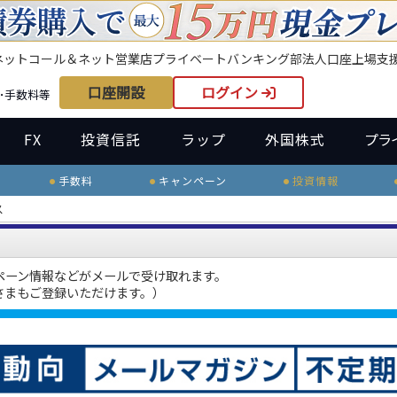
ネット
コール＆ネット
営業店
プライベートバンキング部
法人口座
上場支
口座開設
ログイン
･手数料等
FX
投資信託
ラップ
外国株式
プラ
手数料
キャンペーン
投資情報
ス
ペーン情報などがメールで受け取れます。
さまもご登録いただけます。）