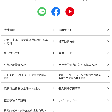
会社情報
採用サイト
お客さま本位の業務運営に関する基
投資勧誘方針
本方針
最良執行方針
倫理コード
利益相反管理方針
反社会的勢力に対する基本方針
カスタマーハラスメントに関する基本
マネー・ローンダリング及びテロ資金
方針
供与対策に係る基本方針
犯罪収益移転防止法への対応
個人情報保護宣言
重要事項のご説明
サイトポリシー
投資目的(リスク許容度)と金融商品/お