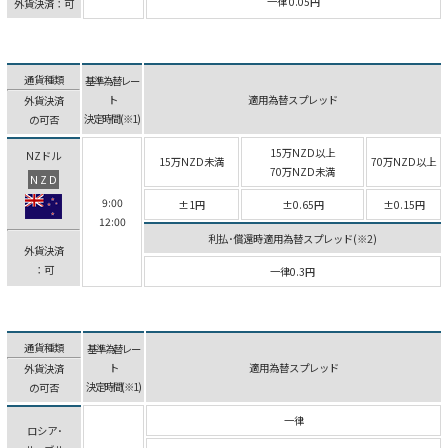
一律 0.05円
外貨決済：可
通貨種類
基準為替レー
ト
適用為替スプレッド
外貨決済
決定時間(※1)
の可否
15万NZD以上
NZドル
15万NZD未満
70万NZD以上
70万NZD未満
NZD
9:00
±1円
±0.65円
±0.15円
12:00
利払･償還時適用為替スプレッド(※2)
外貨決済
：可
一律0.3円
通貨種類
基準為替レー
ト
適用為替スプレッド
外貨決済
決定時間(※1)
の可否
一律
ロシア･