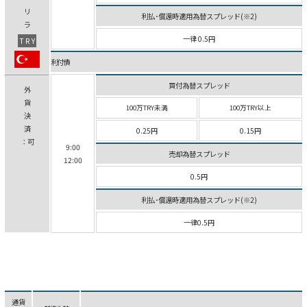
リ
利払･償還時適用為替スプレッド(※2)
ラ
一律 0.5円
TRY
利付債
買付為替スプレッド
外
貨
100万TRY未満
100万TRY以上
決
済
0.25円
0.15円
：可
9:00
売却為替スプレッド
12:00
0.5円
利払･償還時適用為替スプレッド(※2)
一律0.5円
通貨