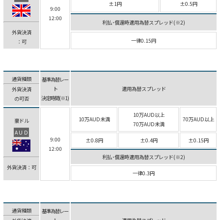
±1円
±0.5円
9:00
12:00
利払･償還時適用為替スプレッド(※2)
外貨決済
一律0.15円
：可
通貨種類
基準為替レー
ト
適用為替スプレッド
外貨決済
決定時間(※1)
の可否
10万AUD以上
10万AUD未満
70万AUD以上
豪ドル
70万AUD未満
AUD
9:00
±0.8円
±0.4円
±0.15円
12:00
利払･償還時適用為替スプレッド(※2)
外貨決済：可
一律0.3円
通貨種類
基準為替レー