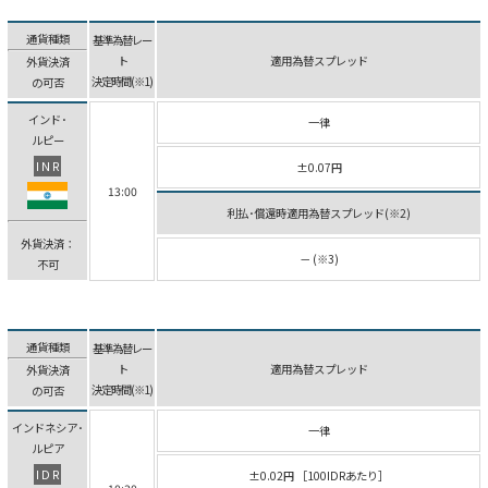
通貨種類
基準為替レー
ト
適用為替スプレッド
外貨決済
決定時間(※1)
の可否
インド･
一律
ルピー
INR
±0.07円
13:00
利払･償還時適用為替スプレッド(※2)
外貨決済：
－ (※3)
不可
通貨種類
基準為替レー
ト
適用為替スプレッド
外貨決済
決定時間(※1)
の可否
インドネシア･
一律
ルピア
IDR
±0.02円 ［100IDRあたり］