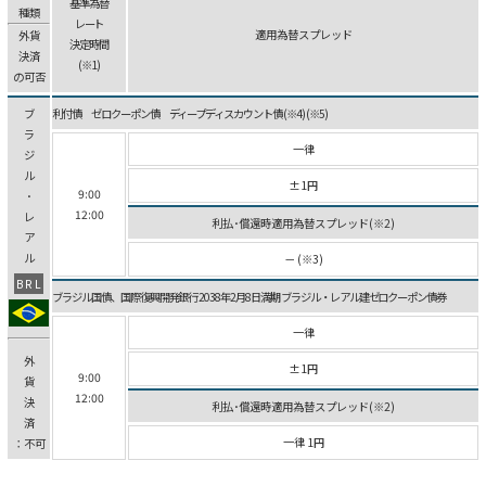
基準為替
種類
レート
適用為替スプレッド
外貨
決定時間
決済
(※1)
の可否
ブ
利付債 ゼロクーポン債 ディープディスカウント債 (※4) (※5)
ラ
一律
ジ
ル
±1円
9:00
･
12:00
レ
利払･償還時適用為替スプレッド(※2)
ア
ル
－ (※3)
BRL
ブラジル国債、国際復興開発銀行 2038年2月8日満期 ブラジル・レアル建ゼロクーポン債券
一律
外
±1円
9:00
貨
12:00
決
利払･償還時適用為替スプレッド(※2)
済
一律 1円
：不可