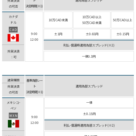
ト
適用為替スプレッド
外貨決済
決定時間(※1)
の可否
カナダ
10万CAD以上
10万CAD未満
50万CAD以上
ドル
50万CAD未満
CAD
9:00
±1円
±0.65円
±0.15円
12:00
利払･償還時適用為替スプレッド(※2)
外貨決済
一律0.3円
：可
通貨種類
基準為替レー
ト
適用為替スプレッド
外貨決済
決定時間(※1)
の可否
メキシコ･
一律
ペソ
±0.15円
MXN
9:00
12:00
利払･償還時適用為替スプレッド(※2)