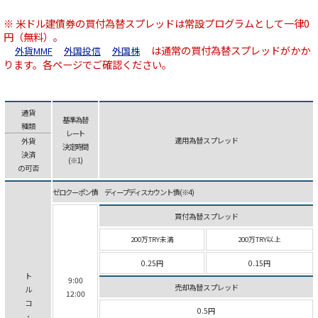
※ 米ドル建債券の買付為替スプレッドは常設プログラムとして一律0
円（無料）。
は通常の買付為替スプレッドがかか
外貨MMF
外国投信
外国株
ります。各ページでご確認ください。
通貨
基準為替
種類
レート
適用為替スプレッド
外貨
決定時間
決済
(※1)
の可否
ゼロクーポン債 ディープ ディスカウント債 (※4)
買付為替スプレッド
200万TRY未満
200万TRY以上
0.25円
0.15円
ト
9:00
売却為替スプレッド
ル
12:00
コ
0.5円
･