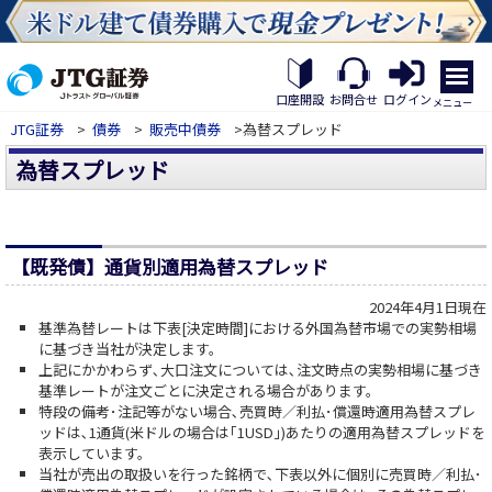
繝｡
繝
口座開設
お問合せ
ログイン
メニュー
九
JTG証券
>
債券
>
販売中債券
>為替スプレッド
Η
繝
為替スプレッド
ｼ
繧
帝
幕
縺
【既発債】通貨別適用為替スプレッド
�
2024年4月1日現在
基準為替レートは下表[決定時間]における外国為替市場での実勢相場
に基づき当社が決定します。
上記にかかわらず､大口注文については､注文時点の実勢相場に基づき
基準レートが注文ごとに決定される場合があります。
特段の備考･注記等がない場合､売買時／利払･償還時適用為替スプレ
ッドは､1通貨(米ドルの場合は｢1USD｣)あたりの適用為替スプレッドを
表示しています。
当社が売出の取扱いを行った銘柄で､下表以外に個別に売買時／利払･