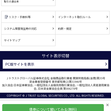
取引の適合表
リスク・手数料等
インターネット取引ルール
システム障害発生時の対応
約款・規定
サイトマップ
サイト表示切替
PC版サイトを表示
Ｊトラストグローバル証券株式会社 金融商品取引業者 関東財務局長(金商)第35号
貸金業者登録番号 東京都知事(2)第31946号
加入協会:日本証券業協会､一般社団法人金融先物取引業協会､一般社団法人資産運用業協
会､日本貸金業協会会員 第006278号
COPYRIGHT © J TRUST GLOBAL SECURITIES CO., LTD. ALL RIGHTS RESERVED.
×
債券について聞いてみる(無料)