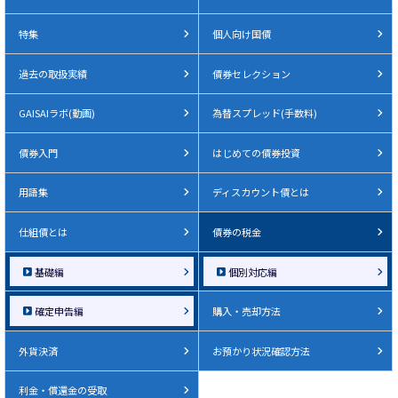
特集
個人向け国債
過去の取扱実績
債券セレクション
GAISAIラボ(動画)
為替スプレッド(手数料)
債券入門
はじめての債券投資
用語集
ディスカウント債とは
仕組債とは
債券の税金
基礎編
個別対応編
確定申告編
購入・売却方法
外貨決済
お預かり状況確認方法
利金・償還金の受取