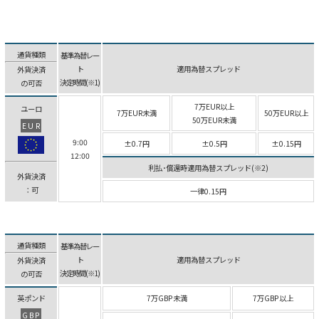
通貨種類
基準為替レー
ト
適用為替スプレッド
外貨決済
決定時間(※1)
の可否
7万EUR以上
ユーロ
7万EUR未満
50万EUR以上
50万EUR未満
EUR
9:00
±0.7円
±0.5円
±0.15円
12:00
利払･償還時適用為替スプレッド(※2)
外貨決済
：可
一律0.15円
通貨種類
基準為替レー
ト
適用為替スプレッド
外貨決済
決定時間(※1)
の可否
英ポンド
7万GBP未満
7万GBP以上
GBP