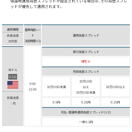
償還時適用為替スプレッドが設定されている場合は､その為替スプレ
ッドが優先して適用されます｡
通貨種類
基準為替レー
ト
適用為替スプレッド
外貨決済
決定時間(※1)
の可否
買付為替スプレッド
0円 ※
米ドル
売却為替スプレッド
USD
10万USD
9:00
10万USD未満
以上
50万USD以上
12:00
50万USD未満
外貨決済
0.5円
0.25円
0.15円
：可
利払･償還時適用為替スプレッド(※2)
一律 0.1円