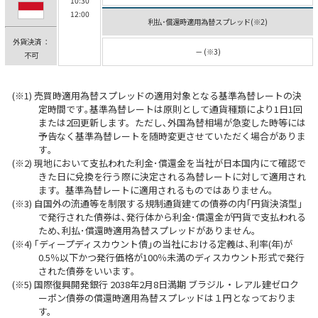
10:30
12:00
利払･償還時適用為替スプレッド(※2)
外貨決済 ：
－ (※3)
不可
売買時適用為替スプレッドの適用対象となる基準為替レートの決
定時間です｡基準為替レートは原則として通貨種類により1日1回
または2回更新します。ただし､外国為替相場が急変した時等には
予告なく基準為替レートを随時変更させていただく場合がありま
す｡
現地において支払われた利金･償還金を当社が日本国内にて確認で
きた日に兌換を行う際に決定される為替レートに対して適用され
ます。基準為替レートに適用されるものではありません｡
自国外の流通等を制限する規制通貨建ての債券の内｢円貨決済型｣
で発行された債券は､発行体から利金･償還金が円貨で支払われる
ため､利払･償還時適用為替スプレッドがありません｡
｢ディープディスカウント債｣の当社における定義は､利率(年)が
0.5％以下かつ発行価格が100％未満のディスカウント形式で発行
された債券をいいます｡
国際復興開発銀行 2038年2月8日満期 ブラジル・レアル建ゼロク
ーポン債券の償還時適用為替スプレッドは１円となっておりま
す。