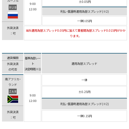
ルーブル
±0.05円
9:00
RUB
12:00
利払･償還時適用為替スプレッド(※2)
一律0.05円
外貨決済
当社適用為替スプレッド0.05円に加えて業者間為替スプレッド0.015円がかか
：可
ります。
通貨種類
基準為替レー
ト
適用為替スプレッド
外貨決済
決定時間(※1)
の可否
南アフリカ･
一律
ランド
ZAR
±0.25円
9:00
12:00
利払･償還時適用為替スプレッド(※2)
外貨決済
一律0.15円
：可