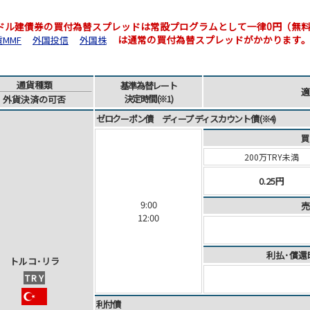
米ドル建債券の買付為替スプレッドは常設プログラムとして一律0円（無
は通常の買付為替スプレッドがかかります
MMF
外国投信
外国株
通貨
種類
基準為替
レート
適
決定時間
(※1)
外貨
決済
の可否
ゼロクーポン債 ディープ ディスカウント債 (※4)
買
200万TRY未満
0.25円
9:00
売
12:00
利払･償還
ト
ル
コ
･
リ
ラ
TRY
利付債