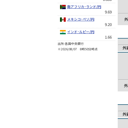
南アフリカ･ランド/円
9.69
メキシコ･ペソ/円
外
9.20
インド･ルピー/円
1.66
出所:各国中央銀行
外
※2026/08/07 8時50分時点
外
外