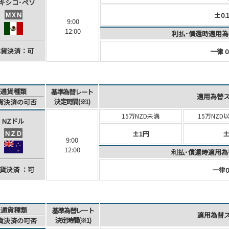
キシコ･
ペソ
MXN
±0.
9:00
12:00
利払･償還時適用為
外貨決済：可
一律 0
通貨種類
基準為替レート
適用為替
決定時間(※1)
貨決済
の可否
15万NZD未満
15万NZD
NZドル
NZD
±1円
±
9:00
12:00
利払･償還時適用為
貨決済
：可
一律0
通貨種類
基準為替レート
適用為替
決定時間(※1)
貨決済
の可否