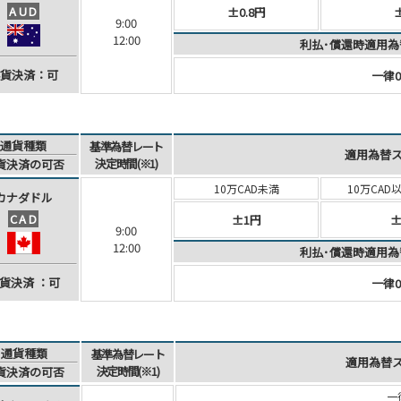
AUD
±0.8円
9:00
12:00
利払･償還時適用為
貨決済：可
一律0
通貨種類
基準為替レート
適用為替
決定時間(※1)
貨決済
の可否
10万CAD未満
10万CAD
カナダ
ドル
CAD
±1円
±
9:00
12:00
利払･償還時適用為
貨決済
：可
一律0
通貨種類
基準為替レート
適用為替
決定時間(※1)
貨決済
の可否
一