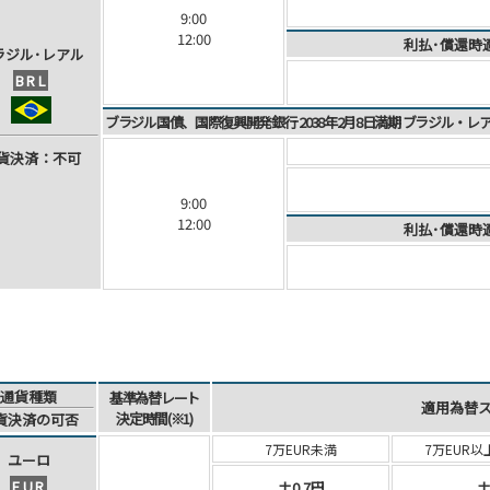
9:00
12:00
利払･償還時
ラ
ジ
ル
･
レ
ア
ル
BRL
ブラジル国債、国際復興開発銀行 2038年2月8日満期 ブラジル・
貨
決
済
：不可
9:00
12:00
利払･償還時
通貨種類
基準為替レート
適用為替
決定時間(※1)
貨決済
の可否
7万EUR未満
7万EUR以
ユーロ
EUR
±0.7円
±