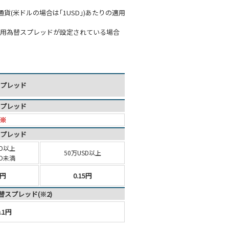
(米ドルの場合は｢1USD｣)あたりの適用
適用為替スプレッドが設定されている場合
プレッド
プレッド
 ※
プレッド
D
以上
50万USD以上
SD未満
5円
0.15円
スプレッド(※2)
.1円