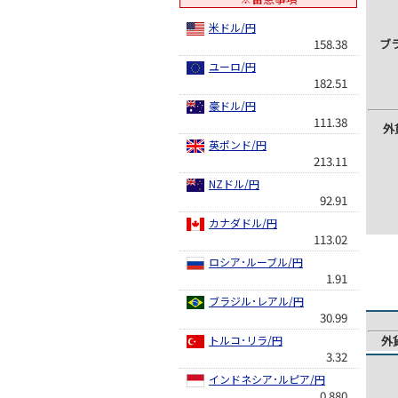
米ドル/円
158.38
ブ
ユーロ/円
182.51
豪ドル/円
111.38
外
英ポンド/円
213.11
NZドル/円
92.91
カナダドル/円
113.02
ロシア･ルーブル/円
1.91
ブラジル･レアル/円
30.99
トルコ･リラ/円
外
3.32
インドネシア･ルピア/円
0.880