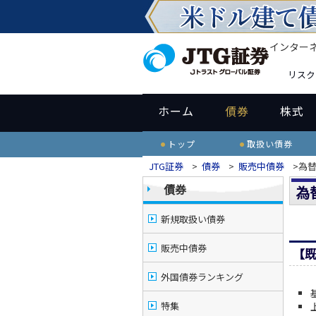
インター
リスク
ホーム
債券
株式
トップ
取扱い債券
JTG証券
>
債券
>
販売中債券
>為
債券
為
新規取扱い債券
販売中債券
【
外国債券ランキング
特集