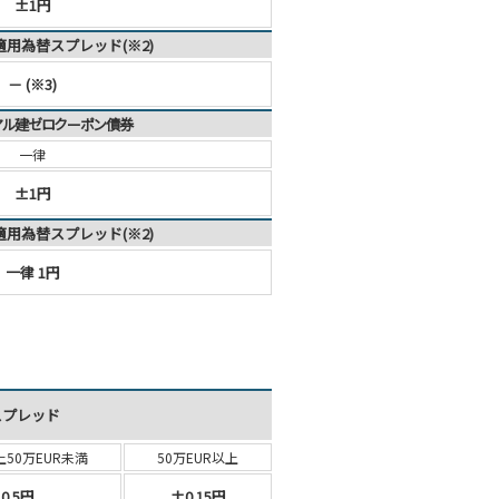
±1円
適用為替スプレッド(※2)
－ (※3)
レアル建ゼロクーポン債券
一律
±1円
適用為替スプレッド(※2)
一律 1円
スプレッド
上
50万EUR未満
50万EUR以上
0.5円
±0.15円