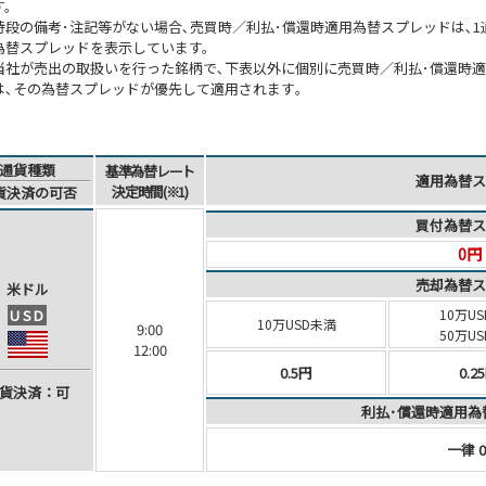
す。
特段の備考･注記等がない場合､売買時／利払･償還時適用為替スプレッドは､1通貨
為替スプレッドを表示しています。
当社が売出の取扱いを行った銘柄で､下表以外に個別に売買時／利払･償還時
は､その為替スプレッドが優先して適用されます｡
通貨種類
基準為替レート
適用為替ス
決定時間(※1)
貨決済
の可否
買付為替ス
0円
売却為替ス
米ドル
USD
10万US
10万USD未満
9:00
50万U
12:00
0.5円
0.2
貨決済
：可
利払･償還時適用為替
一律 0