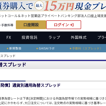
ネット
コール＆ネット
営業店
プライベートバンキング部
法人口座
上場支
口座開設
ログイン
･手数料等
FX
投資信託
ラップ
外国株式
プラ
新規取扱
GAISAIラボ
手数料（スプレッド）
替スプレッド
替スプレッド
既発債】通貨別適用為替スプレッド
基準為替レートは下表[決定時間]における外国為替市場での実勢相場に基づき
上記にかかわらず､大口注文については､注文時点の実勢相場に基づき基準レ