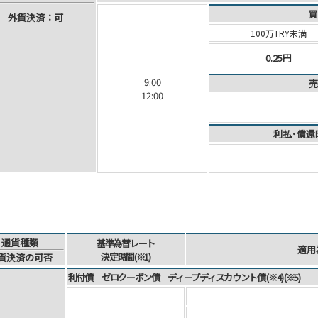
買
外
貨
決
済
：可
100万TRY未満
0.25円
9:00
売
12:00
利払･償還
通貨
種類
基準為替
レート
適用
決定時間
(※1)
貨
決済
の可否
利付債 ゼロクーポン債 ディープディスカウント債 (※4) (※5)