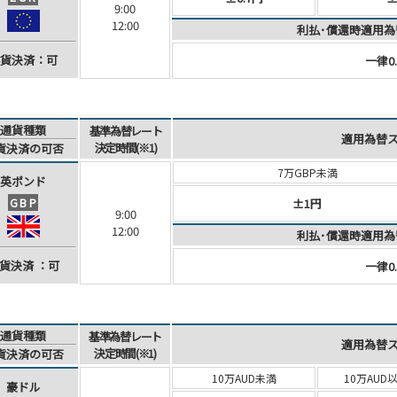
9:00
12:00
利払･償還時適用為
貨決済
：可
一律0.
通貨種類
基準為替レート
適用為替
決定時間(※1)
貨決済
の可否
7万GBP未満
英ポンド
GBP
±1円
9:00
12:00
利払･償還時適用為
貨決済
：可
一律0.
通貨種類
基準為替レート
適用為替
決定時間(※1)
貨決済
の可否
10万AUD未満
10万AUD
豪ドル