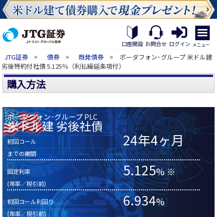
繝｡
繝
口座開設
お問合せ
ログイン
メニュー
九
JTG証券
>
債券
>
既発債券
> ボーダフォン･グループ 米ドル建
Η
劣後特約付社債 5.125％（利払繰延条項付）
繝
ｼ
購入方法
繧
帝
幕
縺
ボーダフォン･グループ PLC
米ドル建 劣後社債
�
24年4ヶ月
初回コール
までの期間
5.125
% ※
固定利率
(年率／税引前)
6.934
%
初回コール利回り
(年率／税引前)