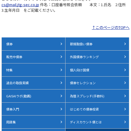
cs@mail.jtg-sec.co.jp
件名：口座番号照会依頼 本文：1.氏名 2.住所
3.生年月日 をご記載ください｡
↑このページのTOPへ
債券
新規取扱い債券
販売中債券
外国債券ランキング
特集
個人向け国債
過去の取扱実績
債券セレクション
GAISAIラボ(動画)
為替スプレッド(手数料)
債券入門
はじめての債券投資
用語集
ディスカウント債とは