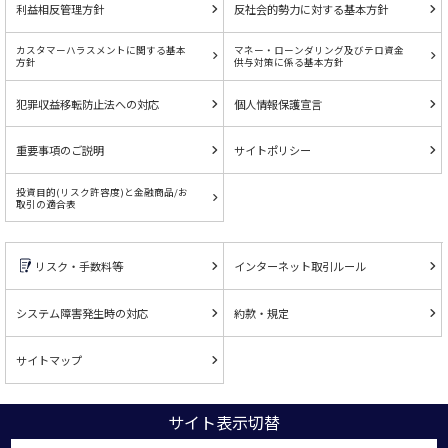
利益相反管理方針
反社会的勢力に対する基本方針
カスタマーハラスメントに関する基本
マネー・ローンダリング及びテロ資金
方針
供与対策に係る基本方針
犯罪収益移転防止法への対応
個人情報保護宣言
重要事項のご説明
サイトポリシー
投資目的(リスク許容度)と金融商品/お
取引の適合表
リスク・手数料等
インターネット取引ルール
システム障害発生時の対応
約款・規定
サイトマップ
サイト表示切替