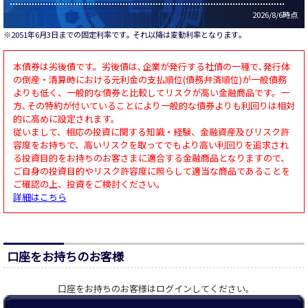
2026/8/6時点
※2051年6月3日までの固定利率です｡ それ以降は変動利率となります｡
本債券は劣後債です。劣後債は､企業が発行する社債の一種で､発行体
の倒産・清算時における元利金の支払順位(債務弁済順位)が一般債務
よりも低く、一般的な債券と比較してリスクが高い金融商品です。一
方､その特約が付いていることにより一般的な債券よりも利回りは相対
的に高めに設定されます。
従いまして、相応の投資に関する知識・経験、金融資産及びリスク許
容度をお持ちで、高いリスクを取ってでもより高い利回りを追求され
る投資目的をお持ちのお客さまに適合する金融商品となりますので、
ご自身の投資目的やリスク許容度に照らして適当な商品であることを
ご確認の上、投資をご検討ください。
詳細はこちら
口座をお持ちのお客様
口座をお持ちのお客様はログインしてください｡