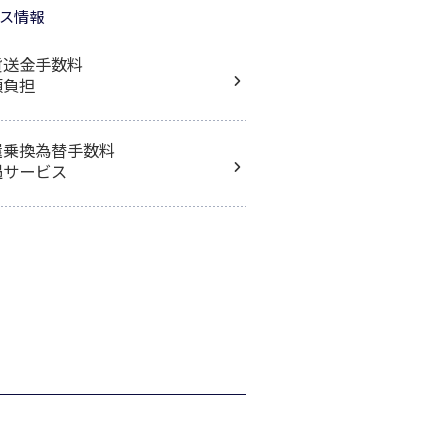
ス情報
貨送金手数料
額負担
還乗換為替手数料
遇サービス