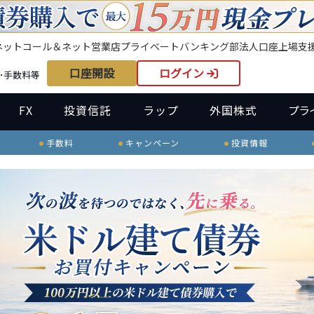
ネット
コール＆ネット
営業店
プライベートバンキング部
法人口座
上場支
口座開設
ログイン
･手数料等
FX
投資信託
ラップ
外国株式
プラ
手数料
キャンペーン
投資情報