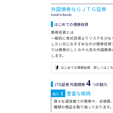
外国債券ならＪＴＧ証券
Invest in Bonds
はじめての債券投資
債券投資とは
一般的に株式投資よりリスクを少な
したい方におすすめなのが債券投資
では債券のしくみや人気の外国債券
します。
はじめての債券投資 詳しくはこ
4
JTG証券 外国債券
つの魅力
豊富な銘柄
1
魅力
様々な通貨建ての債券や、劣後債
種類の商品を取り扱っております