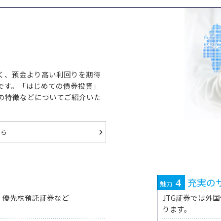
く、預金より高い利回りを期待
です。「はじめての債券投資」
の特徴などについてご紹介いた
ちら
充実の
4
魅力
、優先株預託証券など
JTG証券では外
。
ります。