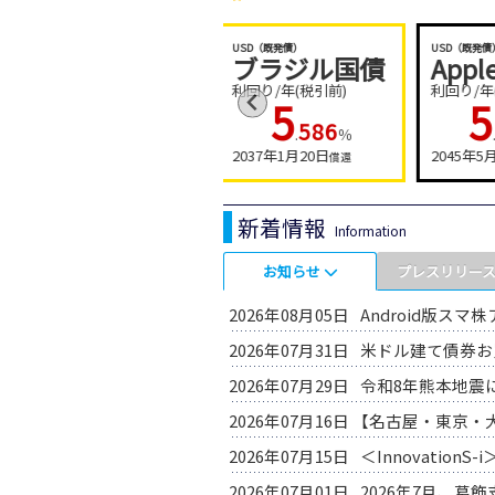
USD（既発債）
USD（既発債）
ブラジル国債
Apple
引前)
利回り/年(税引前)
利回り/年(税引前)
5
5
21
586
461
％
.
％
.
％
5日
2037年1月20日
2045年5月13日
償還
償還
償還
新着情報
Information
お知らせ
プレスリリー
2026年08月05日
Android版
2026年07月31日
米ドル建て債券
2026年07月29日
令和8年熊本地
2026年07月16日
【名古屋・東京
2026年07月15日
＜Innovat
2026年07月01日
2026年7月、葛