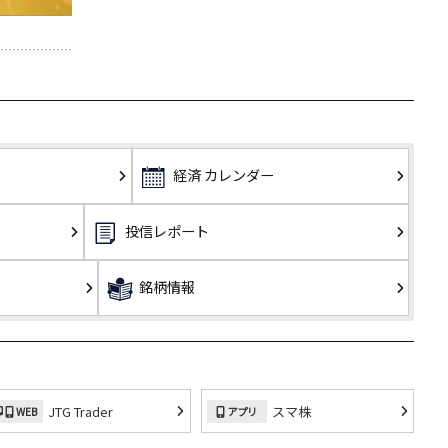
経済
カレンダー
投信レポート
銘柄情報
JTG Trader
スマ株
WEB
アプリ