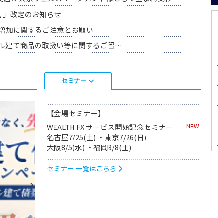
宣言」改定のお知らせ
害増加に関するご注意とお願い
ル建て商品の取扱い等に関するご留意事項
世界時価総額8位※のスペースX社債(既発)を取扱開始！（7/15～）
セミナー
ンカム”でもう一つの収益を生み出す国内初の債券担保FX「WEALTH FX」のサービス開始！
米ドル建て債券お買付キャンペー
(金利)を実現する”新発想のFXサービス「WEALTH FX」を6月22日サービス開始予定－6月1日より口座開設の事前申込を開始予定－
【会場セミナー】
の預かり残高1,000億円を突破！─ 1,000億円突破記念キャンペーンを開催 ─
WEALTH FX サービス開始記念セミナー
NEW
名古屋7/25(土) ・東京7/26(日)
関するお知らせ
大阪8/5(水) ・福岡8/8(土)
セミナー 一覧はこちら