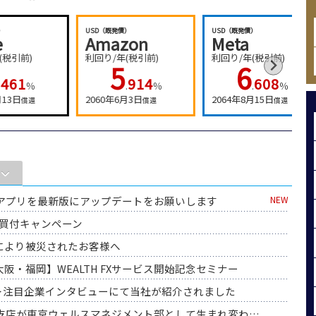
USD（既発債）
USD（既発債）
USD（既発債）
Amazon
Meta
Googl
利回り/年(税引前)
利回り/年(税引前)
利回り/年(税
5
6
5
914
608
9
.
％
.
％
.
2060年6月3日
2064年8月15日
2065年5月1
償還
償還
ス
スマ株アプリを最新版にアップデートをお願いします
NEW
お買付キャンペーン
震により被災されたお客様へ
・大阪・福岡】WEALTH FXサービス開始記念セミナー
ionS-i＞注目企業インタビューにて当社が紹介されました
飾支店が東京ウェルスマネジメント部として生まれ変わりました