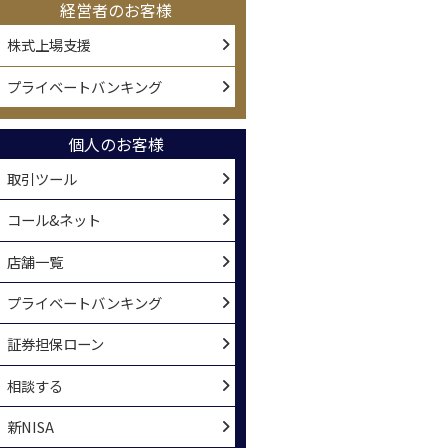
経営者のお客様
株式上場支援
USD（既発債）
USD（既発債）
e
SBL HD
NVIDIA
引前)
利回り/年(税引前)
利回り/年(税引前)
プライベートバンキング
7
3
96
388
321
％
.
％
.
％
5日
2034年10月30日
2029年6月15日
個人のお客様
償還
償還
償還
取引ツール
コール&ネット
店舗一覧
プライベートバンキング
証券担保ローン
相談する
新NISA