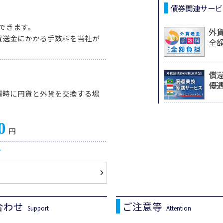
債券関連サービ
できます。
外
貨送金にかかる手数料を当社が
全
償
優
還時に円貨と外貨を交換する場
0
円
合わせ
ご注意等
Support
Attention